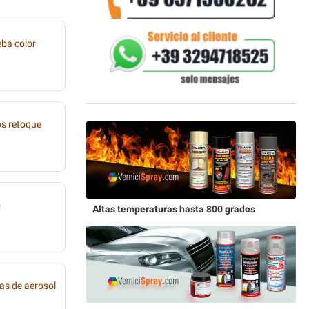
eba color
os retoque
o
Altas temperaturas hasta 800 grados
as de aerosol