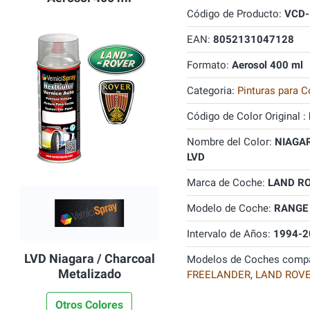
Código de Producto:
VCD-
EAN:
8052131047128
Formato:
Aerosol 400 ml
Categoria:
Pinturas para C
Código de Color Original :
Nombre del Color:
NIAGAR
LVD
Marca de Coche:
LAND R
Modelo de Coche:
RANGE
Intervalo de Años:
1994-2
LVD Niagara / Charcoal
Modelos de Coches compa
Metalizado
FREELANDER
,
LAND ROV
Otros Colores