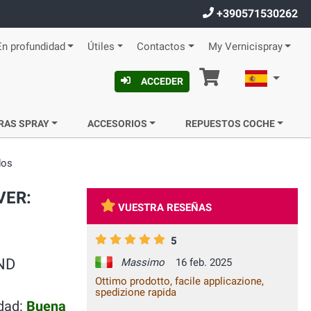
+390571530262
En profundidad
Útiles
Contactos
My Vernicispray
Cesta
Español
ACCEDER
RAS SPRAY
ACCESORIOS
REPUESTOS COCHE
dos
VER:
VUESTRA RESEÑAS
5
AND
Massimo
16 feb. 2025
Ottimo prodotto, facile applicazione,
spedizione rapida
idad:
Buena