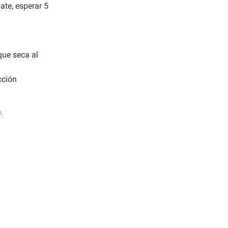
ate, esperar 5
 que seca al
cción
.