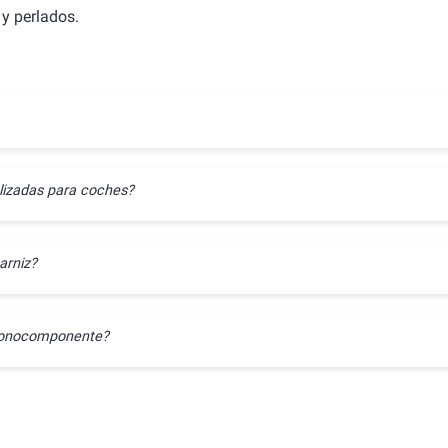
y perlados.
lizadas para coches?
arniz?
l monocomponente?