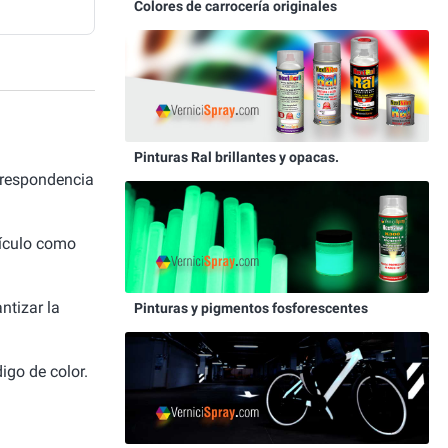
Colores de carrocería originales
Pinturas Ral brillantes y opacas.
rrespondencia
hículo como
ntizar la
Pinturas y pigmentos fosforescentes
igo de color.