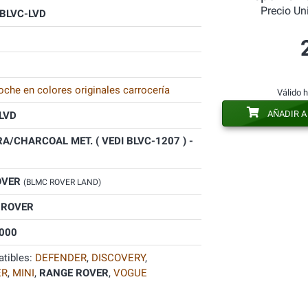
Precio Un
BLVC-LVD
oche en colores originales carrocería
Válido 
AÑADIR A
LVD
A/CHARCOAL MET. ( VEDI BLVC-1207 ) -
OVER
(BLMC ROVER LAND)
 ROVER
000
tibles:
DEFENDER
,
DISCOVERY
,
ER
,
MINI
,
RANGE ROVER
,
VOGUE