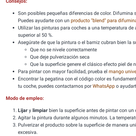
Consejos:
Son posibles pequeñas diferencias de color. Difumina si
Puedes ayudarte con un
producto "blend" para difumi
Utilizar las pinturas para coches a una temperatura 
superior al 50 %.
Asegúrate de que la pintura o el barniz cubran bien la sup
Que no se nivele correctamente
Que deje pulverización seca
Que la superficie genere el clásico efecto piel de 
Para pintar con mayor facilidad, prueba el
mango unive
Encontrar la pegatina con el código color es fundamenta
tu coche, puedes contactarnos por
WhatsApp
o ayudart
Modo de empleo:
Lijar
y
limpiar
bien la superficie antes de pintar con un
Agitar la pintura durante algunos minutos. La tempera
Pulverizar el producto sobre la superficie de manera un
excesiva.