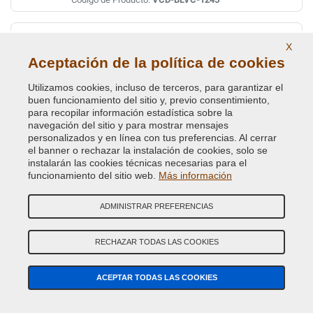
MOONSTONE GREEN MET. HES
X
Código de Color Original :
751
Aceptación de la política de cookies
Código de Producto:
VCD-BLVC-HES
Utilizamos cookies, incluso de terceros, para garantizar el
buen funcionamiento del sitio y, previo consentimiento,
MULBERRY RED MET. CNF
para recopilar información estadística sobre la
navegación del sitio y para mostrar mensajes
Código de Color Original :
638
personalizados y en línea con tus preferencias. Al cerrar
Código de Producto:
VCD-BLVC-638
el banner o rechazar la instalación de cookies, solo se
instalarán las cookies técnicas necesarias para el
funcionamiento del sitio web.
Más información
MULBERRY RED PEARL CDM
Código de Color Original :
1274
ADMINISTRAR PREFERENCIAS
Código de Producto:
VCD-BLVC-1274
RECHAZAR TODAS LAS COOKIES
MULBERRY RED PEARL CDM
Código de Color Original :
1274-CDM
ACEPTAR TODAS LAS COOKIES
Código de Producto:
VCD-BLVC-CMD