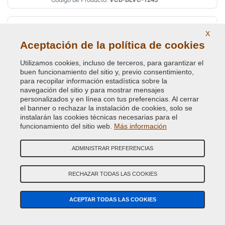
MOONSTONE GREEN MET. HES
X
Código de Color Original :
751
Aceptación de la política de cookies
Código de Producto:
VCD-BLVC-HES
Utilizamos cookies, incluso de terceros, para garantizar el
buen funcionamiento del sitio y, previo consentimiento,
MULBERRY RED MET. CNF
para recopilar información estadística sobre la
navegación del sitio y para mostrar mensajes
Código de Color Original :
638
personalizados y en línea con tus preferencias. Al cerrar
Código de Producto:
VCD-BLVC-638
el banner o rechazar la instalación de cookies, solo se
instalarán las cookies técnicas necesarias para el
funcionamiento del sitio web.
Más información
MULBERRY RED PEARL CDM
Código de Color Original :
1274
ADMINISTRAR PREFERENCIAS
Código de Producto:
VCD-BLVC-1274
RECHAZAR TODAS LAS COOKIES
MULBERRY RED PEARL CDM
Código de Color Original :
1274-CDM
ACEPTAR TODAS LAS COOKIES
Código de Producto:
VCD-BLVC-CMD