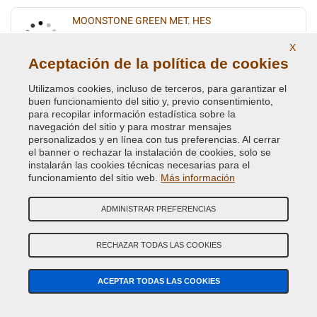
MOONSTONE GREEN MET. HES
Código de Color Original :
751
X
Código de Producto:
VCD-BLVC-HES
Aceptación de la política de cookies
Utilizamos cookies, incluso de terceros, para garantizar el
MULBERRY RED MET. CNF
buen funcionamiento del sitio y, previo consentimiento,
para recopilar información estadística sobre la
Código de Color Original :
638
navegación del sitio y para mostrar mensajes
Código de Producto:
VCD-BLVC-638
personalizados y en línea con tus preferencias. Al cerrar
el banner o rechazar la instalación de cookies, solo se
MULBERRY RED PEARL CDM
instalarán las cookies técnicas necesarias para el
funcionamiento del sitio web.
Más información
Código de Color Original :
1274
Código de Producto:
VCD-BLVC-1274
ADMINISTRAR PREFERENCIAS
MULBERRY RED PEARL CDM
RECHAZAR TODAS LAS COOKIES
Código de Color Original :
1274-CDM
Código de Producto:
VCD-BLVC-CMD
ACEPTAR TODAS LAS COOKIES
NARVIK BLACK(L.ROVER)