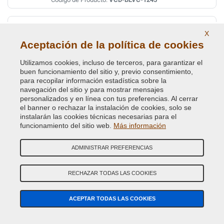
MOONSTONE GREEN MET. HES
X
Código de Color Original :
751
Aceptación de la política de cookies
Código de Producto:
VCD-BLVC-HES
Utilizamos cookies, incluso de terceros, para garantizar el
buen funcionamiento del sitio y, previo consentimiento,
MULBERRY RED MET. CNF
para recopilar información estadística sobre la
navegación del sitio y para mostrar mensajes
Código de Color Original :
638
personalizados y en línea con tus preferencias. Al cerrar
Código de Producto:
VCD-BLVC-638
el banner o rechazar la instalación de cookies, solo se
instalarán las cookies técnicas necesarias para el
funcionamiento del sitio web.
Más información
MULBERRY RED PEARL CDM
Código de Color Original :
1274
ADMINISTRAR PREFERENCIAS
Código de Producto:
VCD-BLVC-1274
RECHAZAR TODAS LAS COOKIES
MULBERRY RED PEARL CDM
Código de Color Original :
1274-CDM
ACEPTAR TODAS LAS COOKIES
Código de Producto:
VCD-BLVC-CMD