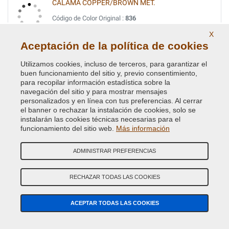
CALAMA COPPER/BROWN MET.
Código de Color Original :
836
Código de Producto:
VCD-BLVC-836
X
Aceptación de la política de cookies
CALAMA COPPER/BROWN MET.
Utilizamos cookies, incluso de terceros, para garantizar el
Código de Color Original :
BAB
buen funcionamiento del sitio y, previo consentimiento,
Código de Producto:
VCD-BLVC-BAB
para recopilar información estadística sobre la
navegación del sitio y para mostrar mensajes
personalizados y en línea con tus preferencias. Al cerrar
CAMARGUE RED MET.
el banner o rechazar la instalación de cookies, solo se
instalarán las cookies técnicas necesarias para el
Código de Color Original :
2372
funcionamiento del sitio web.
Más información
Código de Producto:
VCD-BLVC-2372
ADMINISTRAR PREFERENCIAS
CAPRICE MICA MET.(L.ROVER) UMQ
Código de Color Original :
533
RECHAZAR TODAS LAS COOKIES
Código de Producto:
VCD-BLVC-533
ACEPTAR TODAS LAS COOKIES
CARIBBEAN BLUE MET.
Código de Color Original :
854/11