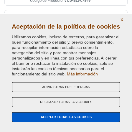
Código de Producto:
VCD-BLVC-849
CALAMA COPPER/BROWN MET.
X
Código de Color Original :
836
Aceptación de la política de cookies
Código de Producto:
VCD-BLVC-836
Utilizamos cookies, incluso de terceros, para garantizar el
buen funcionamiento del sitio y, previo consentimiento,
CALAMA COPPER/BROWN MET.
para recopilar información estadística sobre la
navegación del sitio y para mostrar mensajes
Código de Color Original :
BAB
personalizados y en línea con tus preferencias. Al cerrar
Código de Producto:
VCD-BLVC-BAB
el banner o rechazar la instalación de cookies, solo se
instalarán las cookies técnicas necesarias para el
funcionamiento del sitio web.
Más información
CAMARGUE RED MET.
Código de Color Original :
2372
ADMINISTRAR PREFERENCIAS
Código de Producto:
VCD-BLVC-2372
RECHAZAR TODAS LAS COOKIES
CAPRICE MICA MET.(L.ROVER) UMQ
Código de Color Original :
533
ACEPTAR TODAS LAS COOKIES
Código de Producto:
VCD-BLVC-533