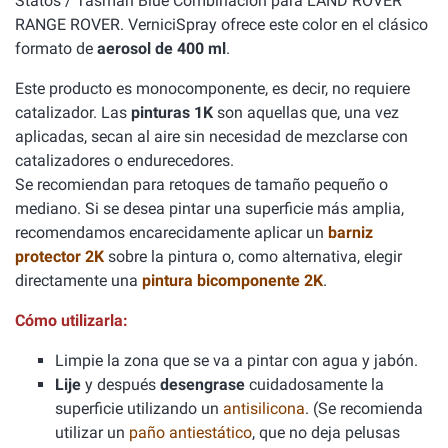
Statos / Tasman Blue Combinación para LAND ROVER
RANGE ROVER. VerniciSpray ofrece este color en el clásico
formato de
aerosol de 400 ml
.
Este producto es monocomponente, es decir, no requiere
catalizador. Las
pinturas 1K
son aquellas que, una vez
aplicadas, secan al aire sin necesidad de mezclarse con
catalizadores o endurecedores.
Se recomiendan para retoques de tamaño pequeño o
mediano. Si se desea pintar una superficie más amplia,
recomendamos encarecidamente aplicar un
barniz
protector 2K
sobre la pintura o, como alternativa, elegir
directamente una
pintura bicomponente 2K
.
Cómo utilizarla:
Limpie la zona que se va a pintar con agua y jabón.
Lije
y después
desengrase
cuidadosamente la
superficie utilizando un
antisilicona
. (Se recomienda
utilizar un
paño antiestático
, que no deja pelusas