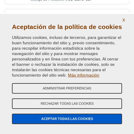
BYRON/FLORES BLUE MET.
X
Código de Color Original :
2236
Aceptación de la política de cookies
Código de Producto:
VCD-BLVC-2236
Utilizamos cookies, incluso de terceros, para garantizar el
buen funcionamiento del sitio y, previo consentimiento,
CAIRNGORM BROWN MET. L.ROVER(VEDI BLVC-
para recopilar información estadística sobre la
408)
navegación del sitio y para mostrar mensajes
personalizados y en línea con tus preferencias. Al cerrar
Código de Color Original :
AUF
el banner o rechazar la instalación de cookies, solo se
Código de Producto:
VCD-BLVC-AUF
instalarán las cookies técnicas necesarias para el
funcionamiento del sitio web.
Más información
CAIRNGORM BROWN MET. ( LAND ROVER ) AUF
ADMINISTRAR PREFERENCIAS
Código de Color Original :
408
Código de Producto:
VCD-BLVC-408
RECHAZAR TODAS LAS COOKIES
CAIRNS BLUE MET. (L.ROVER)
ACEPTAR TODAS LAS COOKIES
Código de Color Original :
JEU
Código de Producto:
VCD-BLVC-JEU