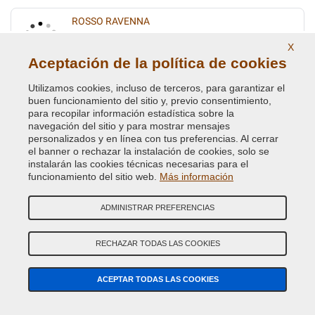
ROSSO RAVENNA
Código de Color Original :
143
X
Código de Producto:
BVCD-AR-143
Aceptación de la política de cookies
Utilizamos cookies, incluso de terceros, para garantizar el
ROSSO RIBES MET.
buen funcionamiento del sitio y, previo consentimiento,
para recopilar información estadística sobre la
Código de Color Original :
182
navegación del sitio y para mostrar mensajes
Código de Producto:
BVCD-FI-182
personalizados y en línea con tus preferencias. Al cerrar
el banner o rechazar la instalación de cookies, solo se
TURCHESE MET.
instalarán las cookies técnicas necesarias para el
funcionamiento del sitio web.
Más información
Código de Color Original :
391B
Código de Producto:
BVCD-FI-391B
ADMINISTRAR PREFERENCIAS
VERDE CRYSTAL MET.
RECHAZAR TODAS LAS COOKIES
Código de Color Original :
352
Código de Producto:
BVCD-FI-352
ACEPTAR TODAS LAS COOKIES
VERDE DERBY METALLESCEN.