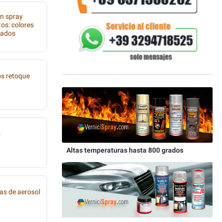
en spray
os: colores
lados
os retoque
o
Altas temperaturas hasta 800 grados
as de aerosol