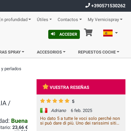
+390571530262
En profundidad
Útiles
Contactos
My Vernicispray
Cesta
Español
ACCEDER
RAS SPRAY
ACCESORIOS
REPUESTOS COCHE
 y perlados
VUESTRA RESEÑAS
5
IA /
Adriano
6 feb. 2025
Ho dato 5 a tutte le voci solo perché non
idad:
Buena
si può dare di più. Uno dei rarissimi siti
itario:
23,66 €
che funziona benissimo, Veramente