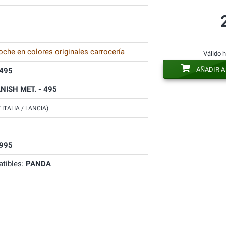
oche en colores originales carrocería
Válido 
AÑADIR A
495
NISH MET. - 495
T ITALIA / LANCIA)
995
tibles:
PANDA