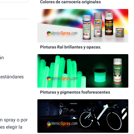
Colores de carrocería originales
Pinturas Ral brillantes y opacas.
án
 estándares
Pinturas y pigmentos fosforescentes
un spray o por
es elegir la