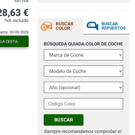
sin IVA
soddisfatto.... Complimenti a tutto lo
staff
28,63 €
IVA incluido
BUSCAR
BUSCAR
COLOR
REPUESTOS
hasta: 30-09-2026
 LA CESTA
BÚSQUEDA GUIADA COLOR DE COCHE
Marca de Coche
Modelo de Coche
Año (opcional)
Código Color
BUSCAR
Siempre recomendamos comprobar el