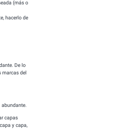
deseada (más o
e, hacerlo de
dante. De lo
as marcas del
a abundante.
ar capas
 capa y capa,