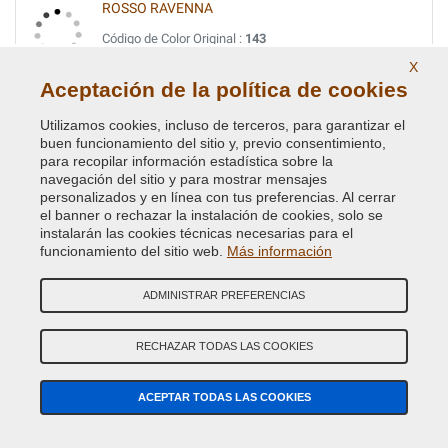
ROSSO RAVENNA
Código de Color Original :
143
Código de Producto:
BVCD-AR-143
X
Aceptación de la política de cookies
ROSSO RIBES MET.
Utilizamos cookies, incluso de terceros, para garantizar el
Código de Color Original :
182
buen funcionamiento del sitio y, previo consentimiento,
Código de Producto:
BVCD-FI-182
para recopilar información estadística sobre la
navegación del sitio y para mostrar mensajes
personalizados y en línea con tus preferencias. Al cerrar
TURCHESE MET.
el banner o rechazar la instalación de cookies, solo se
instalarán las cookies técnicas necesarias para el
Código de Color Original :
391B
funcionamiento del sitio web.
Más información
Código de Producto:
BVCD-FI-391B
ADMINISTRAR PREFERENCIAS
VERDE CRYSTAL MET.
Código de Color Original :
352
RECHAZAR TODAS LAS COOKIES
Código de Producto:
BVCD-FI-352
ACEPTAR TODAS LAS COOKIES
VERDE DERBY METALLESCEN.
Código de Color Original :
340