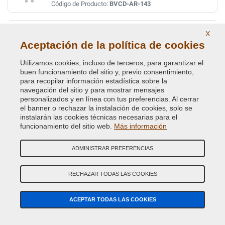
Código de Producto:
BVCD-AR-143
ROSSO RIBES MET.
X
Aceptación de la política de cookies
Código de Color Original :
182
Código de Producto:
BVCD-FI-182
Utilizamos cookies, incluso de terceros, para garantizar el
buen funcionamiento del sitio y, previo consentimiento,
TURCHESE MET.
para recopilar información estadística sobre la
navegación del sitio y para mostrar mensajes
Código de Color Original :
391B
personalizados y en línea con tus preferencias. Al cerrar
Código de Producto:
BVCD-FI-391B
el banner o rechazar la instalación de cookies, solo se
instalarán las cookies técnicas necesarias para el
funcionamiento del sitio web.
Más información
VERDE CRYSTAL MET.
Código de Color Original :
352
ADMINISTRAR PREFERENCIAS
Código de Producto:
BVCD-FI-352
RECHAZAR TODAS LAS COOKIES
VERDE DERBY METALLESCEN.
Código de Color Original :
340
ACEPTAR TODAS LAS COOKIES
Código de Producto:
BVCD-FI-340