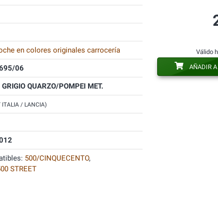
oche en colores originales carrocería
Válido 
AÑADIR A
695/06
 GRIGIO QUARZO/POMPEI MET.
T ITALIA / LANCIA)
012
tibles:
500/CINQUECENTO
,
500 STREET