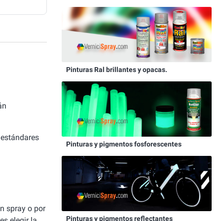
Pinturas Ral brillantes y opacas.
án
 estándares
Pinturas y pigmentos fosforescentes
un spray o por
Pinturas y pigmentos reflectantes
es elegir la