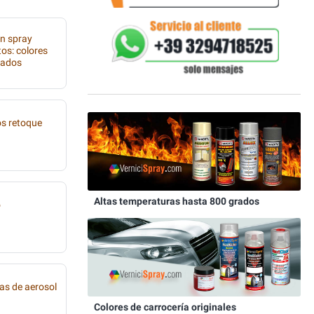
en spray
os: colores
lados
os retoque
Altas temperaturas hasta 800 grados
o
as de aerosol
Colores de carrocería originales