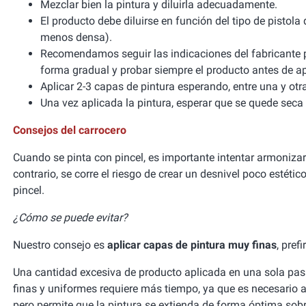
Mezclar bien la pintura y diluirla adecuadamente.
El producto debe diluirse en función del tipo de pistola 
menos densa).
Recomendamos seguir las indicaciones del fabricante pa
forma gradual y probar siempre el producto antes de ap
Aplicar 2-3 capas de pintura esperando, entre una y otr
Una vez aplicada la pintura, esperar que se quede seca a
Consejos del carrocero
Cuando se pinta con pincel, es importante intentar armonizar 
contrario, se corre el riesgo de crear un desnivel poco estéti
pincel.
¿Cómo se puede evitar?
Nuestro consejo es
aplicar capas de pintura muy finas
, pre
Una cantidad excesiva de producto aplicada en una sola pasa
finas y uniformes requiere más tiempo, ya que es necesario ap
pero permite que la pintura se extienda de forma óptima sobre