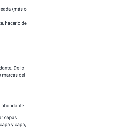
deseada (más o
e, hacerlo de
dante. De lo
as marcas del
a abundante.
ar capas
 capa y capa,