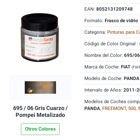
EAN:
8052131209748
Formato:
Frasco de vidrio
Categoria:
Pinturas para C
Código de Color Original :
Nombre del Color:
695/06
Marca de Coche:
FIAT
(FIA
Modelo de Coche:
PANDA
Intervalo de Años:
2011-2
Modelos de Coches compa
695 / 06 Gris Cuarzo /
PANDA
,
FREEMONT
,
500
,
Pompei Metalizado
Otros Colores