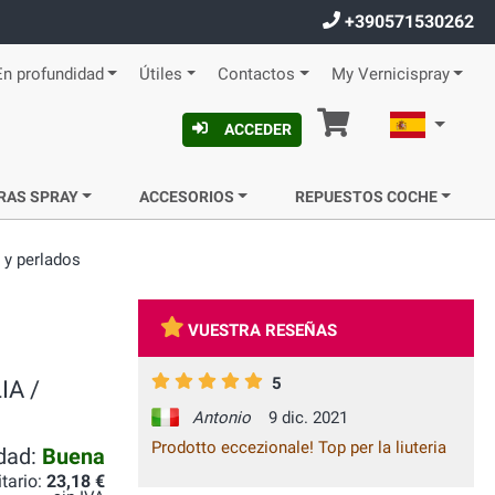
+390571530262
En profundidad
Útiles
Contactos
My Vernicispray
Cesta
Español
ACCEDER
RAS SPRAY
ACCESORIOS
REPUESTOS COCHE
 y perlados
VUESTRA RESEÑAS
5
IA /
Antonio
9 dic. 2021
Prodotto eccezionale! Top per la liuteria
idad:
Buena
itario:
23,18 €