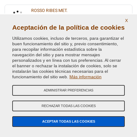
ROSSO RIBES MET.
Código de Color Original :
182
X
Código de Producto:
BVCD-FI-182
Aceptación de la política de cookies
Utilizamos cookies, incluso de terceros, para garantizar el
TURCHESE MET.
buen funcionamiento del sitio y, previo consentimiento,
para recopilar información estadística sobre la
Código de Color Original :
391B
navegación del sitio y para mostrar mensajes
Código de Producto:
BVCD-FI-391B
personalizados y en línea con tus preferencias. Al cerrar
el banner o rechazar la instalación de cookies, solo se
instalarán las cookies técnicas necesarias para el
VERDE CRYSTAL MET.
funcionamiento del sitio web.
Más información
Código de Color Original :
352
Código de Producto:
BVCD-FI-352
ADMINISTRAR PREFERENCIAS
VERDE DERBY METALLESCEN.
RECHAZAR TODAS LAS COOKIES
Código de Color Original :
340
Código de Producto:
BVCD-FI-340
ACEPTAR TODAS LAS COOKIES
VERDE DIESEL MET.