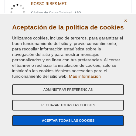
ROSSO RIBES MET.
Código de Color Original :
182
Código de Producto:
BVCD-FI-182
X
Aceptación de la política de cookies
TURCHESE MET.
Utilizamos cookies, incluso de terceros, para garantizar el
buen funcionamiento del sitio y, previo consentimiento,
Código de Color Original :
391B
para recopilar información estadística sobre la
Código de Producto:
BVCD-FI-391B
navegación del sitio y para mostrar mensajes
personalizados y en línea con tus preferencias. Al cerrar
VERDE CRYSTAL MET.
el banner o rechazar la instalación de cookies, solo se
instalarán las cookies técnicas necesarias para el
Código de Color Original :
352
funcionamiento del sitio web.
Más información
Código de Producto:
BVCD-FI-352
ADMINISTRAR PREFERENCIAS
VERDE DERBY METALLESCEN.
Código de Color Original :
340
RECHAZAR TODAS LAS COOKIES
Código de Producto:
BVCD-FI-340
ACEPTAR TODAS LAS COOKIES
VERDE DIESEL MET.
Código de Color Original :
370A