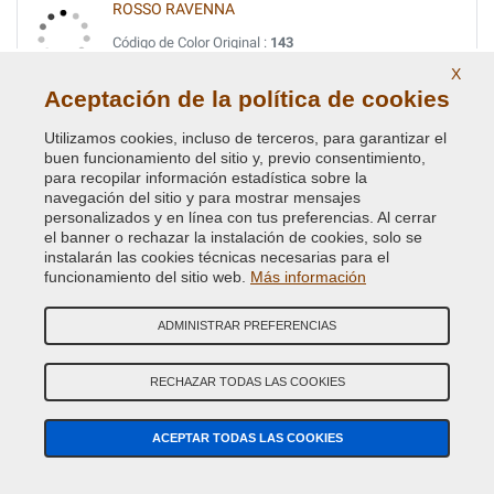
ROSSO RAVENNA
Código de Color Original :
143
Código de Producto:
BVCD-AR-143
X
Aceptación de la política de cookies
ROSSO RIBES MET.
Utilizamos cookies, incluso de terceros, para garantizar el
Código de Color Original :
182
buen funcionamiento del sitio y, previo consentimiento,
Código de Producto:
BVCD-FI-182
para recopilar información estadística sobre la
navegación del sitio y para mostrar mensajes
personalizados y en línea con tus preferencias. Al cerrar
TURCHESE MET.
el banner o rechazar la instalación de cookies, solo se
instalarán las cookies técnicas necesarias para el
Código de Color Original :
391B
funcionamiento del sitio web.
Más información
Código de Producto:
BVCD-FI-391B
ADMINISTRAR PREFERENCIAS
VERDE CRYSTAL MET.
Código de Color Original :
352
RECHAZAR TODAS LAS COOKIES
Código de Producto:
BVCD-FI-352
ACEPTAR TODAS LAS COOKIES
VERDE DERBY METALLESCEN.
Código de Color Original :
340