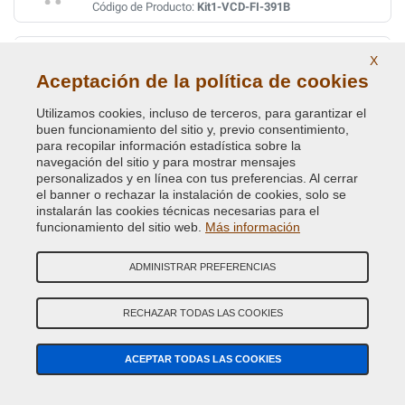
Código de Producto:
Kit1-VCD-FI-391B
VERDE CRYSTAL MET.
X
Aceptación de la política de cookies
Código de Color Original :
352
Código de Producto:
Kit1-VCD-FI-352
Utilizamos cookies, incluso de terceros, para garantizar el
buen funcionamiento del sitio y, previo consentimiento,
VERDE DERBY METALLESCEN.
para recopilar información estadística sobre la
navegación del sitio y para mostrar mensajes
Código de Color Original :
340
personalizados y en línea con tus preferencias. Al cerrar
Código de Producto:
Kit1-VCD-FI-340
el banner o rechazar la instalación de cookies, solo se
instalarán las cookies técnicas necesarias para el
funcionamiento del sitio web.
Más información
VERDE DIESEL MET.
Código de Color Original :
370A
ADMINISTRAR PREFERENCIAS
Código de Producto:
Kit1-VCD-FI-370A
RECHAZAR TODAS LAS COOKIES
VERDE DIESEL MET.
Código de Color Original :
370/09
ACEPTAR TODAS LAS COOKIES
Código de Producto:
Kit1-VCD-FI-370/09