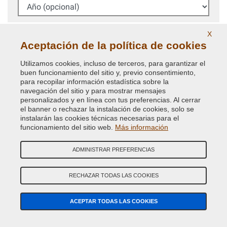
Año (opcional)
Código Color
X
Aceptación de la política de cookies
BUSCAR
Utilizamos cookies, incluso de terceros, para garantizar el
buen funcionamiento del sitio y, previo consentimiento,
Siempre recomendamos comprobar el
código de color
para recopilar información estadística sobre la
navegación del sitio y para mostrar mensajes
de la carrocerÍa en tu coche para pedir la pintura
personalizados y en línea con tus preferencias. Al cerrar
correcta.
el banner o rechazar la instalación de cookies, solo se
instalarán las cookies técnicas necesarias para el
Búsqueda avanzada código de color
funcionamiento del sitio web.
Más información
ADMINISTRAR PREFERENCIAS
NO ENCUENTRAS TU CÓDIGO DE COLOR?
BÚSQUEDA GUIADA PINTURA COCHE
RECHAZAR TODAS LAS COOKIES
ACEPTAR TODAS LAS COOKIES
¿TIENES ALGUNA DUDA? CONTACTA CON NUESTROS