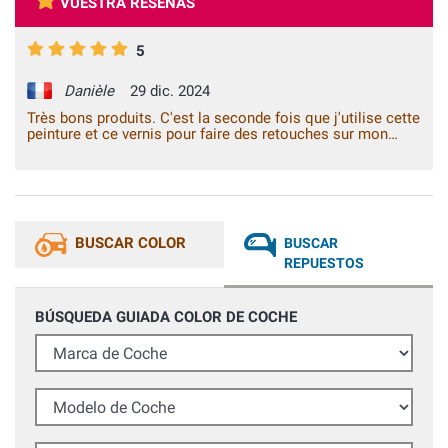
VUESTRA RESEÑAS
5
Danièle
29 dic. 2024
Très bons produits. C'est la seconde fois que j'utilise cette
peinture et ce vernis pour faire des retouches sur mon
véhicule. En suivant correctementl le mode d'emploi, les
résultats sont bons. Grazie mille.
BUSCAR COLOR
BUSCAR
REPUESTOS
BÚSQUEDA GUIADA COLOR DE COCHE
Marca de Coche
Modelo de Coche