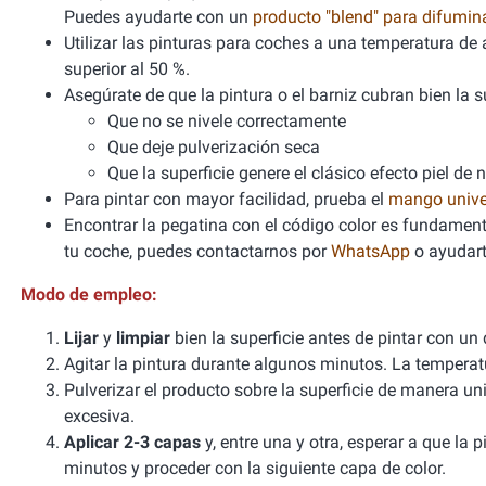
Puedes ayudarte con un
producto "blend" para difumi
Utilizar las pinturas para coches a una temperatura 
superior al 50 %.
Asegúrate de que la pintura o el barniz cubran bien la sup
Que no se nivele correctamente
Que deje pulverización seca
Que la superficie genere el clásico efecto piel de 
Para pintar con mayor facilidad, prueba el
mango unive
Encontrar la pegatina con el código color es fundamenta
tu coche, puedes contactarnos por
WhatsApp
o ayudart
Modo de empleo:
Lijar
y
limpiar
bien la superficie antes de pintar con un
Agitar la pintura durante algunos minutos. La tempera
Pulverizar el producto sobre la superficie de manera un
excesiva.
Aplicar 2-3 capas
y, entre una y otra, esperar a que la
minutos y proceder con la siguiente capa de color.