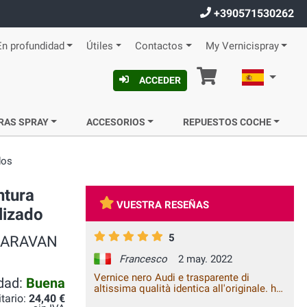
+390571530262
En profundidad
Útiles
Contactos
My Vernicispray
Cesta
Español
ACCEDER
RAS SPRAY
ACCESORIOS
REPUESTOS COCHE
dos
ntura
VUESTRA RESEÑAS
lizado
5
A CARAVAN
Francesco
2 may. 2022
Vernice nero Audi e trasparente di
idad:
Buena
altissima qualità identica all'originale. ho
itario:
24,40 €
verniciato a casa senza attrezzature da