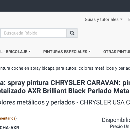
Guías y tutoriales
search
Buscar
L - BRICOLAJE
PINTURAS ESPECIALES
OTRAS PINTU
intura coche en spray bicapa para autos: colores metálicos y perla
da: spray pintura CHRYSLER CARAVAN: pi
talizado AXR Brilliant Black Perlado Meta
 colores metálicos y perlados ‐ CHRYSLER US
mentarios
)
Disponibil
Precio Un
CHA-AXR