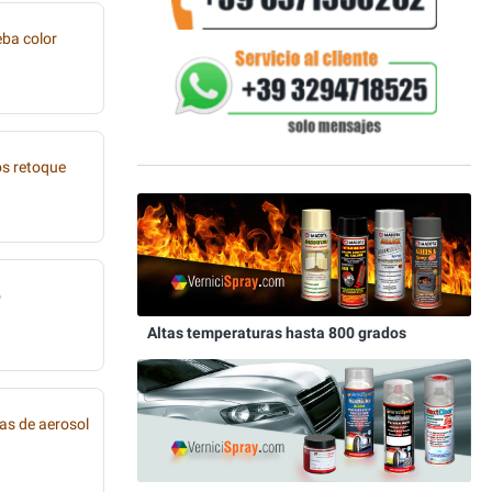
eba color
os retoque
o
Altas temperaturas hasta 800 grados
as de aerosol