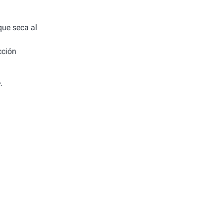
 que seca al
cción
.