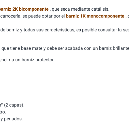
barniz 2K bicomponente
, que seca mediante catálisis.
carrocería, se puede optar por el
barniz 1K monocomponente
,
e barniz y todas sus características, es posible consultar la se
ca que tiene base mate y debe ser acabada con un barniz brillante
a encima un barniz protector.
² (2 capas).
tro.
y perlados.