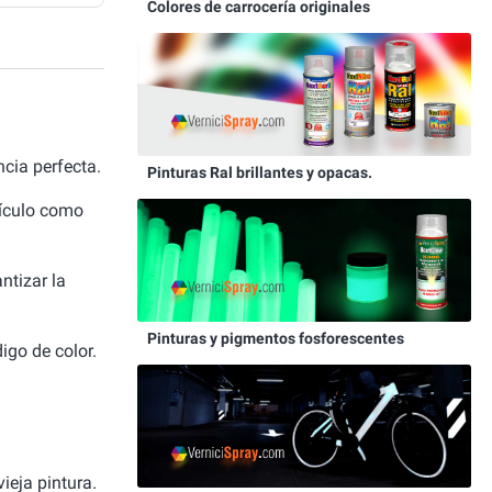
Colores de carrocería originales
cia perfecta.
Pinturas Ral brillantes y opacas.
hículo como
ntizar la
Pinturas y pigmentos fosforescentes
igo de color.
ieja pintura.