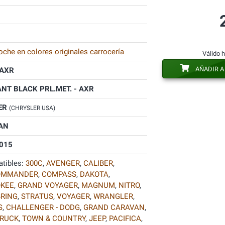
oche en colores originales carrocería
Válido 
AÑADIR A
AXR
ANT BLACK PRL.MET. - AXR
ER
(CHRYSLER USA)
AN
015
tibles:
300C
,
AVENGER
,
CALIBER
,
OMMANDER
,
COMPASS
,
DAKOTA
,
KEE
,
GRAND VOYAGER
,
MAGNUM
,
NITRO
,
RING
,
STRATUS
,
VOYAGER
,
WRANGLER
,
S
,
CHALLENGER - DODG
,
GRAND CARAVAN
,
RUCK
,
TOWN & COUNTRY
,
JEEP
,
PACIFICA
,