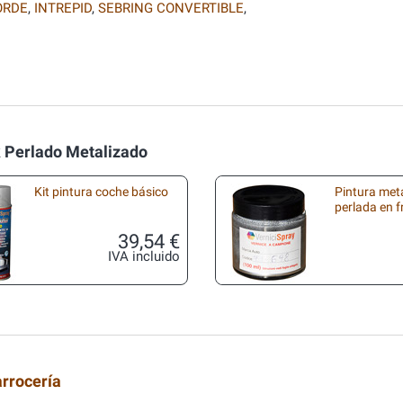
ORDE
,
INTREPID
,
SEBRING CONVERTIBLE
,
k Perlado Metalizado
Kit pintura coche básico
Pintura met
perlada en 
39,54 €
IVA incluido
arrocería