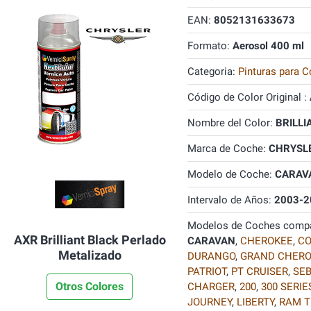
EAN:
8052131633673
Formato:
Aerosol 400 ml
Categoria:
Pinturas para C
Código de Color Original :
Nombre del Color:
BRILLI
Marca de Coche:
CHRYSL
Modelo de Coche:
CARAV
Intervalo de Años:
2003-2
Modelos de Coches compa
AXR Brilliant Black Perlado
CARAVAN
,
CHEROKEE
,
C
Metalizado
DURANGO
,
GRAND CHERO
PATRIOT
,
PT CRUISER
,
SEB
Otros Colores
CHARGER
,
200
,
300 SERIE
JOURNEY
,
LIBERTY
,
RAM T