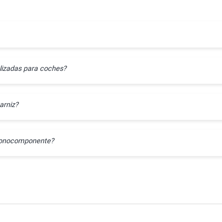
lizadas para coches?
arniz?
l monocomponente?