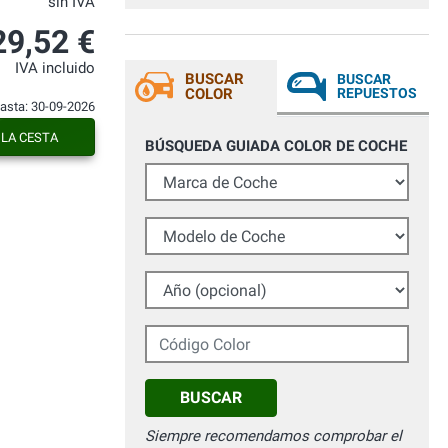
sin IVA
carrozzeria un coprispecchietto grezzo ed
è diventato identico all'originale, tempi di
29,52 €
asciugatura brevi, nessuna colatura lo
consiglio vivamente. Testato più volte il
IVA incluido
pezzo al lavaggio sia con idropulitrice sia
BUSCAR
BUSCAR
al lavaggio con spazzole, 0 problemi dopo
COLOR
REPUESTOS
diversi mesi. Consigliatissimo
hasta: 30-09-2026
 LA CESTA
BÚSQUEDA GUIADA COLOR DE COCHE
Marca de Coche
Modelo de Coche
Año (opcional)
Código Color
BUSCAR
Siempre recomendamos comprobar el