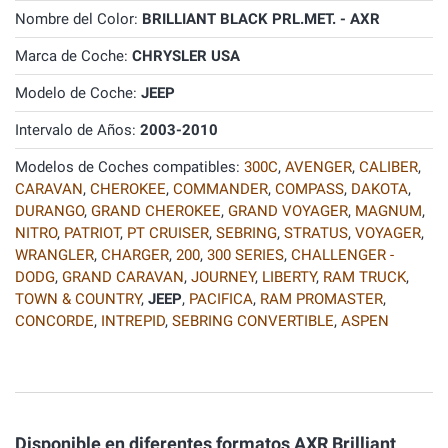
Nombre del Color:
BRILLIANT BLACK PRL.MET. - AXR
Marca de Coche:
CHRYSLER USA
Modelo de Coche:
JEEP
Intervalo de Años:
2003-2010
Modelos de Coches compatibles:
300C
,
AVENGER
,
CALIBER
,
CARAVAN
,
CHEROKEE
,
COMMANDER
,
COMPASS
,
DAKOTA
,
DURANGO
,
GRAND CHEROKEE
,
GRAND VOYAGER
,
MAGNUM
,
NITRO
,
PATRIOT
,
PT CRUISER
,
SEBRING
,
STRATUS
,
VOYAGER
,
WRANGLER
,
CHARGER
,
200
,
300 SERIES
,
CHALLENGER -
DODG
,
GRAND CARAVAN
,
JOURNEY
,
LIBERTY
,
RAM TRUCK
,
TOWN & COUNTRY
,
JEEP
,
PACIFICA
,
RAM PROMASTER
,
CONCORDE
,
INTREPID
,
SEBRING CONVERTIBLE
,
ASPEN
Disponible en diferentes formatos AXR Brilliant