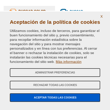
il pezzo al lavaggio sia con idropulitrice sia al lavaggio con
spazzole, 0 problemi dopo diversi mesi. Consigliatissimo
BUSCAR COLOR
BUSCAR
REPUESTOS
X
Aceptación de la política de cookies
BÚSQUEDA GUIADA COLOR DE COCHE
Utilizamos cookies, incluso de terceros, para garantizar el
buen funcionamiento del sitio y, previo consentimiento,
Marca de Coche
para recopilar información estadística sobre la
navegación del sitio y para mostrar mensajes
personalizados y en línea con tus preferencias. Al cerrar
Modelo de Coche
el banner o rechazar la instalación de cookies, solo se
instalarán las cookies técnicas necesarias para el
funcionamiento del sitio web.
Más información
Año (opcional)
ADMINISTRAR PREFERENCIAS
Código Color
RECHAZAR TODAS LAS COOKIES
BUSCAR
ACEPTAR TODAS LAS COOKIES
Siempre recomendamos comprobar el
código de color
de la carrocerÍa en tu coche para pedir la pintura