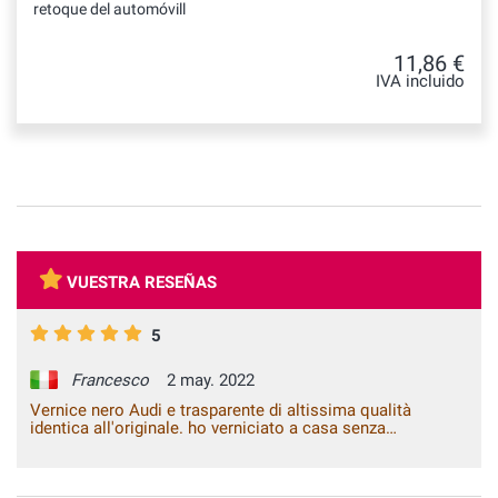
retoque del automóvill
11,86 €
IVA incluido
VUESTRA RESEÑAS
5
Francesco
2 may. 2022
Vernice nero Audi e trasparente di altissima qualità
identica all'originale. ho verniciato a casa senza
attrezzature da carrozzeria un coprispecchietto grezzo ed è
diventato identico all'originale, tempi di asciugatura brevi,
nessuna colatura lo consiglio vivamente. Testato più volte