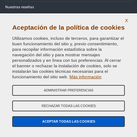
Nuestras reseñas
Mapa Web
X
Aceptación de la política de cookies
Contactos
Utilizamos cookies, incluso de terceros, para garantizar el
buen funcionamiento del sitio y, previo consentimiento,
Códigos de color
para recopilar información estadística sobre la
navegación del sitio y para mostrar mensajes
Política de Privacidad - RGPD
personalizados y en línea con tus preferencias. Al cerrar
el banner o rechazar la instalación de cookies, solo se
instalarán las cookies técnicas necesarias para el
funcionamiento del sitio web.
Más información
Copyright © 2014 - 2026. All Rights Reserved.
Visitantes En Línea: 279
ADMINISTRAR PREFERENCIAS
Credits:
E-COMIT
RECHAZAR TODAS LAS COOKIES
SÍguenos en nuestras redes sociales
ACEPTAR TODAS LAS COOKIES