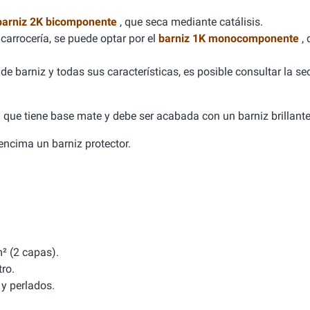
barniz 2K bicomponente
, que seca mediante catálisis.
carrocería, se puede optar por el
barniz 1K monocomponente
,
e barniz y todas sus características, es posible consultar la se
ca que tiene base mate y debe ser acabada con un barniz brillante
a encima un barniz protector.
² (2 capas).
tro.
y perlados.