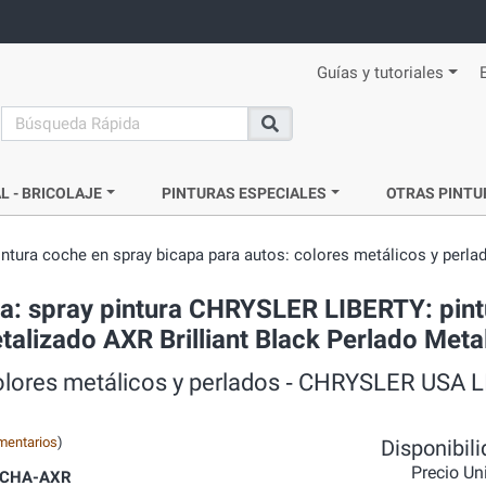
Guías y tutoriales
search
Buscar
L - BRICOLAJE
PINTURAS ESPECIALES
OTRAS PINTU
intura coche en spray bicapa para autos: colores metálicos y perla
da: spray pintura CHRYSLER LIBERTY: pint
talizado AXR Brilliant Black Perlado Meta
colores metálicos y perlados ‐ CHRYSLER USA 
mentarios
)
Disponibil
Precio Un
CHA-AXR