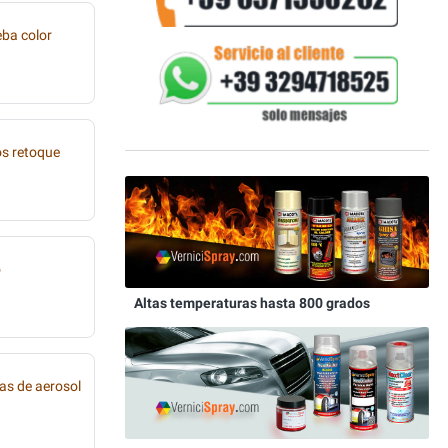
eba color
os retoque
o
Altas temperaturas hasta 800 grados
as de aerosol