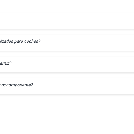
lizadas para coches?
arniz?
l monocomponente?