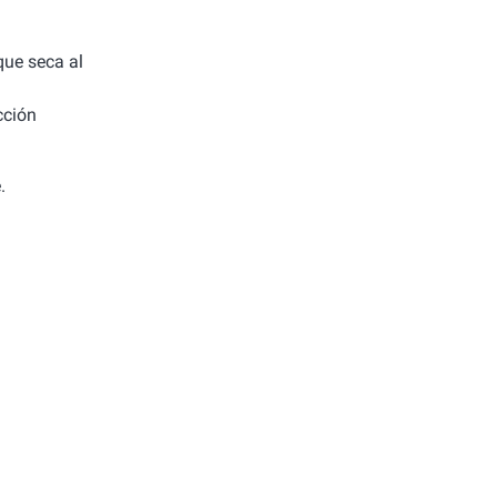
 que seca al
cción
.