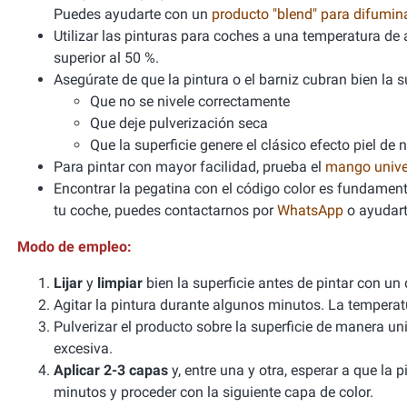
Puedes ayudarte con un
producto "blend" para difumi
Utilizar las pinturas para coches a una temperatura 
superior al 50 %.
Asegúrate de que la pintura o el barniz cubran bien la sup
Que no se nivele correctamente
Que deje pulverización seca
Que la superficie genere el clásico efecto piel de 
Para pintar con mayor facilidad, prueba el
mango unive
Encontrar la pegatina con el código color es fundamenta
tu coche, puedes contactarnos por
WhatsApp
o ayudart
Modo de empleo:
Lijar
y
limpiar
bien la superficie antes de pintar con un
Agitar la pintura durante algunos minutos. La tempera
Pulverizar el producto sobre la superficie de manera un
excesiva.
Aplicar 2-3 capas
y, entre una y otra, esperar a que la
minutos y proceder con la siguiente capa de color.