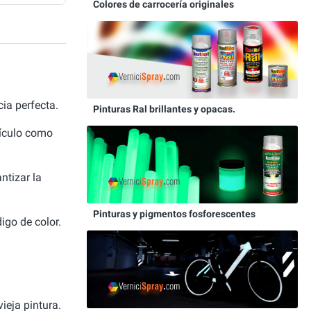
Colores de carrocería originales
ia perfecta.
Pinturas Ral brillantes y opacas.
hículo como
ntizar la
Pinturas y pigmentos fosforescentes
igo de color.
ieja pintura.