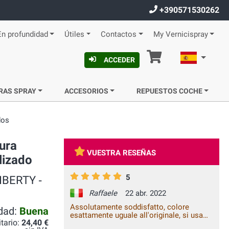
+390571530262
En profundidad
Útiles
Contactos
My Vernicispray
Cesta
Español
ACCEDER
RAS SPRAY
ACCESORIOS
REPUESTOS COCHE
dos
ura
VUESTRA RESEÑAS
lizado
5
LIBERTY ‐
Raffaele
22 abr. 2022
Assolutamente soddisfatto, colore
idad:
Buena
esattamente uguale all'originale, si usa
itario:
24,40 €
facilmente. Ottima resa. Lo raccomando