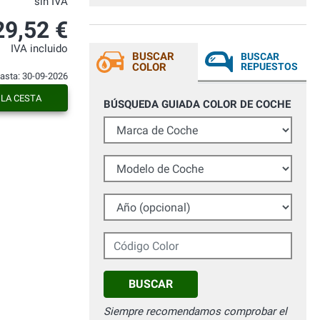
sin IVA
a chiunque. Ottima tempistica di
spedizione, considerato che sto a Roma e
29,52 €
il magazzino è a Empoli. Grande cortesia
e competenza al telefono. Magari tutte le
IVA incluido
aziende fossero così....
BUSCAR
BUSCAR
COLOR
REPUESTOS
hasta: 30-09-2026
 LA CESTA
BÚSQUEDA GUIADA COLOR DE COCHE
Marca de Coche
Modelo de Coche
Año (opcional)
Código Color
BUSCAR
Siempre recomendamos comprobar el