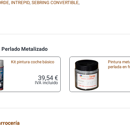
ORDE
,
INTREPID
,
SEBRING CONVERTIBLE
,
k Perlado Metalizado
Kit pintura coche básico
Pintura met
perlada en 
39,54 €
IVA incluido
arrocería