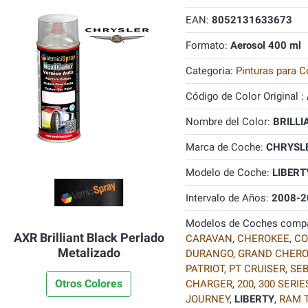
EAN:
8052131633673
Formato:
Aerosol 400 ml
Categoria:
Pinturas para C
Código de Color Original :
Nombre del Color:
BRILLI
Marca de Coche:
CHRYSL
Modelo de Coche:
LIBERT
Intervalo de Años:
2008-2
Modelos de Coches compa
AXR Brilliant Black Perlado
CARAVAN
,
CHEROKEE
,
C
Metalizado
DURANGO
,
GRAND CHERO
PATRIOT
,
PT CRUISER
,
SEB
Otros Colores
CHARGER
,
200
,
300 SERIE
JOURNEY
,
LIBERTY
,
RAM 