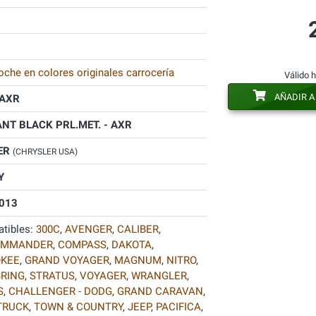
oche en colores originales carrocería
Válido 
AÑADIR A
AXR
ANT BLACK PRL.MET. - AXR
ER
(CHRYSLER USA)
Y
013
tibles:
300C
,
AVENGER
,
CALIBER
,
OMMANDER
,
COMPASS
,
DAKOTA
,
KEE
,
GRAND VOYAGER
,
MAGNUM
,
NITRO
,
RING
,
STRATUS
,
VOYAGER
,
WRANGLER
,
S
,
CHALLENGER - DODG
,
GRAND CARAVAN
,
TRUCK
,
TOWN & COUNTRY
,
JEEP
,
PACIFICA
,