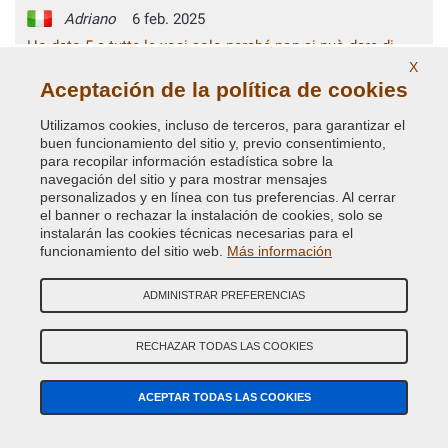
Adriano
6 feb. 2025
Ho dato 5 a tutte le voci solo perché non si può dare di
più. Uno dei rarissimi siti che funziona benissimo,
X
Veramente soddisfatto.... Complimenti a tutto lo staff
Aceptación de la política de cookies
Utilizamos cookies, incluso de terceros, para garantizar el
buen funcionamiento del sitio y, previo consentimiento,
para recopilar información estadística sobre la
BUSCAR COLOR
BUSCAR
navegación del sitio y para mostrar mensajes
REPUESTOS
personalizados y en línea con tus preferencias. Al cerrar
el banner o rechazar la instalación de cookies, solo se
instalarán las cookies técnicas necesarias para el
BÚSQUEDA GUIADA COLOR DE COCHE
funcionamiento del sitio web.
Más información
Marca de Coche
ADMINISTRAR PREFERENCIAS
Modelo de Coche
RECHAZAR TODAS LAS COOKIES
Año (opcional)
ACEPTAR TODAS LAS COOKIES
Código Color