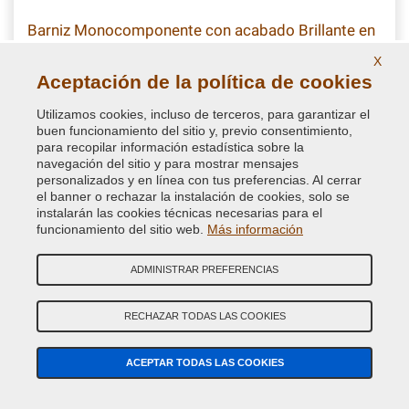
Barniz Monocomponente con acabado Brillante en
spray para Carrocería
X
Aceptación de la política de cookies
Barniz transparente Brillante 1k en aerosol. Monocomponente
con la máxima calidad, no amarillea en retoque para autos y
Utilizamos cookies, incluso de terceros, para garantizar el
motos
buen funcionamiento del sitio y, previo consentimiento,
para recopilar información estadística sobre la
navegación del sitio y para mostrar mensajes
11,62 €
personalizados y en línea con tus preferencias. Al cerrar
IVA incluido
el banner o rechazar la instalación de cookies, solo se
instalarán las cookies técnicas necesarias para el
funcionamiento del sitio web.
Más información
ADMINISTRAR PREFERENCIAS
RECHAZAR TODAS LAS COOKIES
ACEPTAR TODAS LAS COOKIES