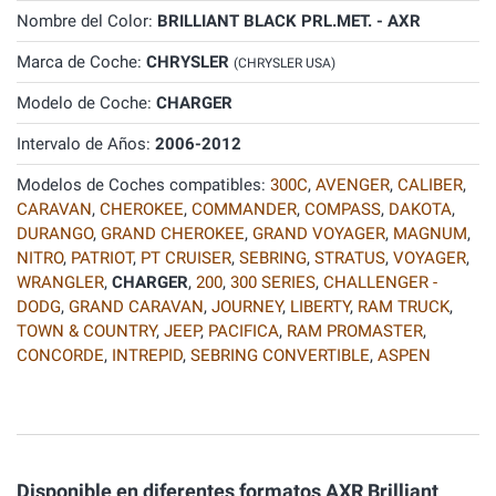
Nombre del Color:
BRILLIANT BLACK PRL.MET. - AXR
Marca de Coche:
CHRYSLER
(CHRYSLER USA)
Modelo de Coche:
CHARGER
Intervalo de Años:
2006-2012
Modelos de Coches compatibles:
300C
,
AVENGER
,
CALIBER
,
CARAVAN
,
CHEROKEE
,
COMMANDER
,
COMPASS
,
DAKOTA
,
DURANGO
,
GRAND CHEROKEE
,
GRAND VOYAGER
,
MAGNUM
,
NITRO
,
PATRIOT
,
PT CRUISER
,
SEBRING
,
STRATUS
,
VOYAGER
,
WRANGLER
,
CHARGER
,
200
,
300 SERIES
,
CHALLENGER -
DODG
,
GRAND CARAVAN
,
JOURNEY
,
LIBERTY
,
RAM TRUCK
,
TOWN & COUNTRY
,
JEEP
,
PACIFICA
,
RAM PROMASTER
,
CONCORDE
,
INTREPID
,
SEBRING CONVERTIBLE
,
ASPEN
Disponible en diferentes formatos AXR Brilliant