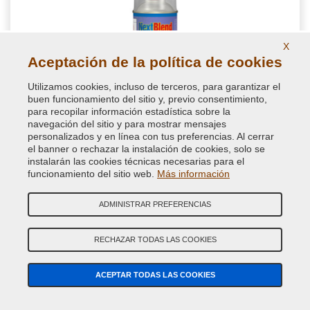
X
Aceptación de la política de cookies
Utilizamos cookies, incluso de terceros, para garantizar el
buen funcionamiento del sitio y, previo consentimiento,
para recopilar información estadística sobre la
navegación del sitio y para mostrar mensajes
NextBlend armonizador para tonos de retoque
personalizados y en línea con tus preferencias. Al cerrar
automático
el banner o rechazar la instalación de cookies, solo se
instalarán las cookies técnicas necesarias para el
funcionamiento del sitio web.
Más información
Disolvente armonizador en spray para tonos para
homogeneizar el repintado de las partes de la carrocería y pulir
perfectamente la superficie coloreada, imprescindible en el
ADMINISTRAR PREFERENCIAS
retoque del automóvill
RECHAZAR TODAS LAS COOKIES
11,86 €
IVA incluido
ACEPTAR TODAS LAS COOKIES