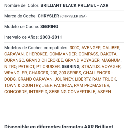
Nombre del Color:
BRILLIANT BLACK PRL.MET. - AXR
Marca de Coche:
CHRYSLER
(CHRYSLER USA)
Modelo de Coche:
SEBRING
Intervalo de Años:
2003-2011
Modelos de Coches compatibles:
300C
,
AVENGER
,
CALIBER
,
CARAVAN
,
CHEROKEE
,
COMMANDER
,
COMPASS
,
DAKOTA
,
DURANGO
,
GRAND CHEROKEE
,
GRAND VOYAGER
,
MAGNUM
,
NITRO
,
PATRIOT
,
PT CRUISER
,
SEBRING
,
STRATUS
,
VOYAGER
,
WRANGLER
,
CHARGER
,
200
,
300 SERIES
,
CHALLENGER -
DODG
,
GRAND CARAVAN
,
JOURNEY
,
LIBERTY
,
RAM TRUCK
,
TOWN & COUNTRY
,
JEEP
,
PACIFICA
,
RAM PROMASTER
,
CONCORDE
,
INTREPID
,
SEBRING CONVERTIBLE
,
ASPEN
Disponible en diferentes formatos AXR Brilliant