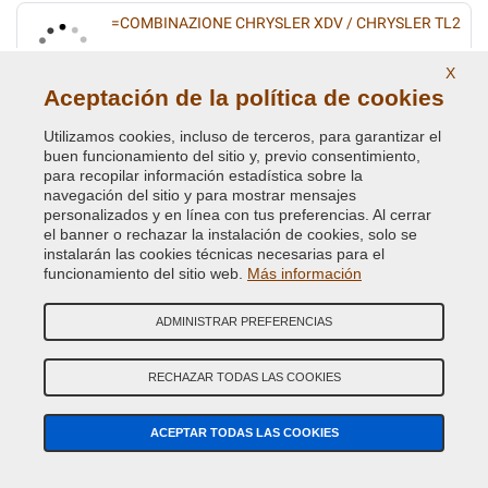
=COMBINAZIONE CHRYSLER XDV / CHRYSLER TL2
Código de Color Original :
D2/04
X
Código de Producto:
VC-CHA-D2/04
Aceptación de la política de cookies
BLACK
Utilizamos cookies, incluso de terceros, para garantizar el
buen funcionamiento del sitio y, previo consentimiento,
Código de Color Original :
DT4014
para recopilar información estadística sobre la
Código de Producto:
VC-CHA-DT4014
navegación del sitio y para mostrar mensajes
personalizados y en línea con tus preferencias. Al cerrar
el banner o rechazar la instalación de cookies, solo se
BLACK
instalarán las cookies técnicas necesarias para el
funcionamiento del sitio web.
Más información
Código de Color Original :
DX8
Código de Producto:
VC-CHA-DX8
ADMINISTRAR PREFERENCIAS
BLACK
RECHAZAR TODAS LAS COOKIES
Código de Color Original :
10813
Código de Producto:
VC-CHA-10813
ACEPTAR TODAS LAS COOKIES
BLACK