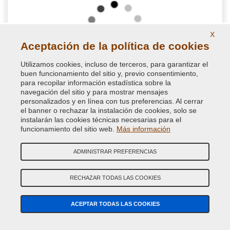
X
Aceptación de la política de cookies
Utilizamos cookies, incluso de terceros, para garantizar el
buen funcionamiento del sitio y, previo consentimiento,
para recopilar información estadística sobre la
navegación del sitio y para mostrar mensajes
Barniz Monocomponente con acabado Brillante en
personalizados y en línea con tus preferencias. Al cerrar
spray para Carrocería
el banner o rechazar la instalación de cookies, solo se
instalarán las cookies técnicas necesarias para el
Barniz transparente Brillante 1k en aerosol. Monocomponente
funcionamiento del sitio web.
Más información
con la máxima calidad, no amarillea en retoque para autos y
motos
ADMINISTRAR PREFERENCIAS
11,62 €
RECHAZAR TODAS LAS COOKIES
IVA incluido
ACEPTAR TODAS LAS COOKIES