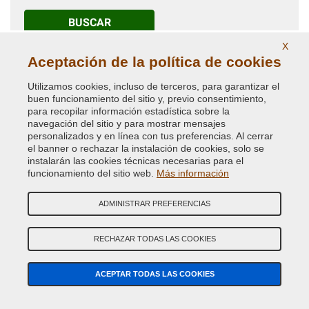
BUSCAR
X
Siempre recomendamos comprobar el
código de color
Aceptación de la política de cookies
de la carrocerÍa en tu coche para pedir la pintura
correcta.
Utilizamos cookies, incluso de terceros, para garantizar el
buen funcionamiento del sitio y, previo consentimiento,
Búsqueda avanzada código de color
para recopilar información estadística sobre la
navegación del sitio y para mostrar mensajes
personalizados y en línea con tus preferencias. Al cerrar
NO ENCUENTRAS TU CÓDIGO DE COLOR?
el banner o rechazar la instalación de cookies, solo se
instalarán las cookies técnicas necesarias para el
BÚSQUEDA GUIADA PINTURA COCHE
funcionamiento del sitio web.
Más información
ADMINISTRAR PREFERENCIAS
¿TIENES ALGUNA DUDA? CONTACTA CON NUESTROS
RECHAZAR TODAS LAS COOKIES
EXPERTOS
Llámanos a nuestros números de teléfono o escrÍbenos al
ACEPTAR TODAS LAS COOKIES
whatsapp