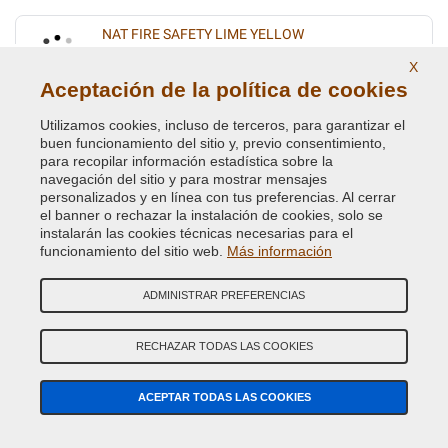
NAT FIRE SAFETY LIME YELLOW
Código de Color Original :
P74
X
Código de Producto:
VC-CHA-P74
Aceptación de la política de cookies
Utilizamos cookies, incluso de terceros, para garantizar el
NATURAL BEIGE (INTERIOR)
buen funcionamiento del sitio y, previo consentimiento,
para recopilar información estadística sobre la
Código de Color Original :
TL2
navegación del sitio y para mostrar mensajes
Código de Producto:
VC-CHA-TL2
personalizados y en línea con tus preferencias. Al cerrar
el banner o rechazar la instalación de cookies, solo se
instalarán las cookies técnicas necesarias para el
NEW HOLLAND BLUE
funcionamiento del sitio web.
Más información
Código de Color Original :
P72
Código de Producto:
VC-CHA-P72
ADMINISTRAR PREFERENCIAS
NORTHSTAR WHITE
RECHAZAR TODAS LAS COOKIES
Código de Color Original :
AC10812
Código de Producto:
VC-CHA-AC10812
ACEPTAR TODAS LAS COOKIES
OMAHA ORANGE