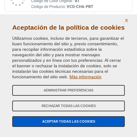
Código de Color Original :
BT
Código de Producto:
VCD-CHA-PBT
X
PATRIOT BLUE PRL.MET.
Aceptación de la política de cookies
Código de Color Original :
PBT
Código de Producto:
VCD-CHA-PBT
Utilizamos cookies, incluso de terceros, para garantizar el
buen funcionamiento del sitio y, previo consentimiento,
para recopilar información estadística sobre la
PLUM CRAZY/VIOLA MET.
navegación del sitio y para mostrar mensajes
personalizados y en línea con tus preferencias. Al cerrar
Código de Color Original :
FHG
el banner o rechazar la instalación de cookies, solo se
Código de Producto:
VCD-CHA-FHG
instalarán las cookies técnicas necesarias para el
funcionamiento del sitio web.
Más información
PLUM CRAZY/VIOLA MET.
ADMINISTRAR PREFERENCIAS
Código de Color Original :
PHG
Código de Producto:
VCD-CHA-PHG
RECHAZAR TODAS LAS COOKIES
PUNK-N ORANGE PRL.
ACEPTAR TODAS LAS COOKIES
Código de Color Original :
SE4
Código de Producto:
VCD-CHA-SE4