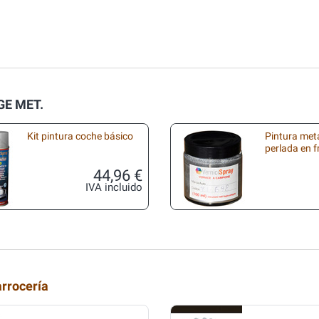
IGE MET.
Kit pintura coche básico
Pintura met
perlada en 
44,96 €
IVA incluido
arrocería