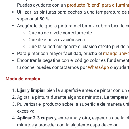
Puedes ayudarte con un
producto "blend" para difumi
Utilizar las pinturas para coches a una temperatura 
superior al 50 %.
Asegúrate de que la pintura o el barniz cubran bien la sup
Que no se nivele correctamente
Que deje pulverización seca
Que la superficie genere el clásico efecto piel de 
Para pintar con mayor facilidad, prueba el
mango unive
Encontrar la pegatina con el código color es fundamenta
tu coche, puedes contactarnos por
WhatsApp
o ayudart
Modo de empleo:
Lijar
y
limpiar
bien la superficie antes de pintar con un
Agitar la pintura durante algunos minutos. La tempera
Pulverizar el producto sobre la superficie de manera un
excesiva.
Aplicar 2-3 capas
y, entre una y otra, esperar a que la
minutos y proceder con la siguiente capa de color.