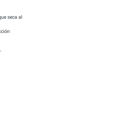
 que seca al
cción
.