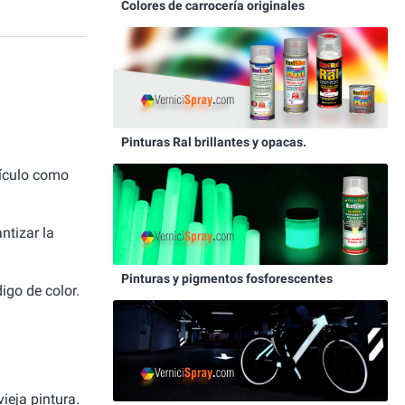
Colores de carrocería originales
Pinturas Ral brillantes y opacas.
hículo como
ntizar la
Pinturas y pigmentos fosforescentes
igo de color.
ieja pintura.