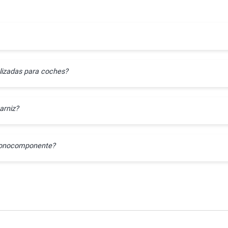
lizadas para coches?
arniz?
l monocomponente?