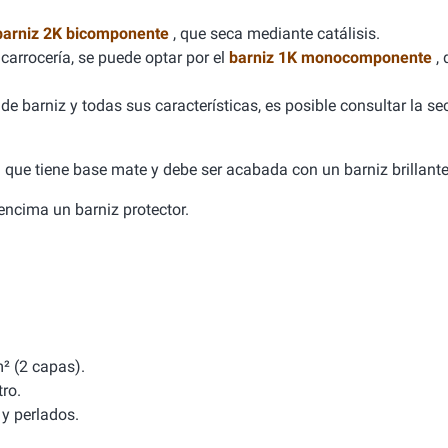
barniz 2K bicomponente
, que seca mediante catálisis.
carrocería, se puede optar por el
barniz 1K monocomponente
,
e barniz y todas sus características, es posible consultar la se
ca que tiene base mate y debe ser acabada con un barniz brillante
a encima un barniz protector.
² (2 capas).
tro.
y perlados.