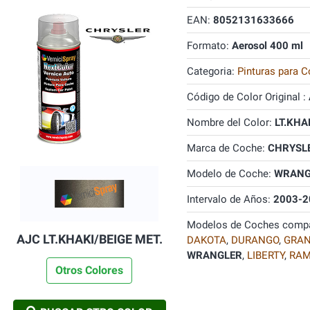
EAN:
8052131633666
Formato:
Aerosol 400 ml
Categoria:
Pinturas para C
Código de Color Original :
Nombre del Color:
LT.KHA
Marca de Coche:
CHRYSL
Modelo de Coche:
WRANG
Intervalo de Años:
2003-2
Modelos de Coches compa
AJC LT.KHAKI/BEIGE MET.
DAKOTA
,
DURANGO
,
GRAN
WRANGLER
,
LIBERTY
,
RAM
Otros Colores