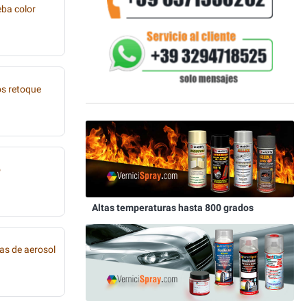
eba color
os retoque
o
Altas temperaturas hasta 800 grados
as de aerosol