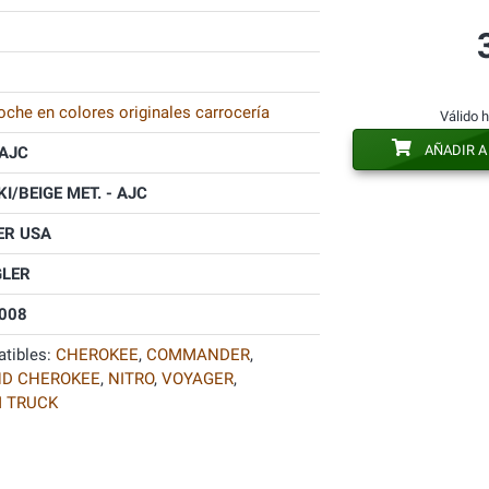
oche en colores originales carrocería
Válido 
AÑADIR A
AJC
KI/BEIGE MET. - AJC
ER USA
LER
008
tibles:
CHEROKEE
,
COMMANDER
,
D CHEROKEE
,
NITRO
,
VOYAGER
,
 TRUCK