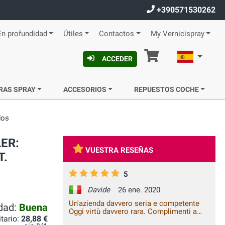
+390571530262
En profundidad
Útiles
Contactos
My Vernicispray
Cesta
Español
ACCEDER
RAS SPRAY
ACCESORIOS
REPUESTOS COCHE
dos
LER:
VUESTRA RESEÑAS
T.
5
Davide
26 ene. 2020
Un'azienda davvero seria e competente
idad:
Buena
Oggi virtù davvero rara. Complimenti a
itario:
28,88 €
tutto lo staff di Vernici Spray