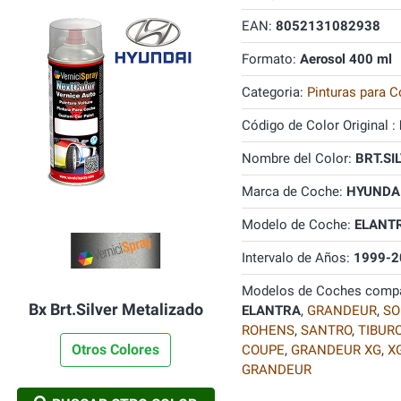
EAN:
8052131082938
Formato:
Aerosol 400 ml
Categoria:
Pinturas para C
Código de Color Original :
Nombre del Color:
BRT.SI
Marca de Coche:
HYUNDA
Modelo de Coche:
ELANT
Intervalo de Años:
1999-2
Modelos de Coches compa
Bx Brt.Silver Metalizado
ELANTRA
,
GRANDEUR
,
SO
ROHENS
,
SANTRO
,
TIBUR
Otros Colores
COUPE
,
GRANDEUR XG
,
X
GRANDEUR