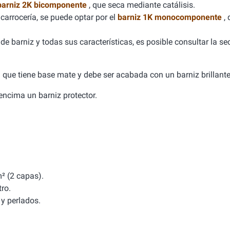
barniz 2K bicomponente
, que seca mediante catálisis.
carrocería, se puede optar por el
barniz 1K monocomponente
,
e barniz y todas sus características, es posible consultar la se
ca que tiene base mate y debe ser acabada con un barniz brillante
a encima un barniz protector.
² (2 capas).
tro.
y perlados.