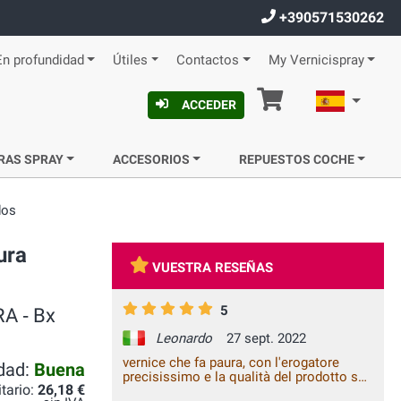
+390571530262
En profundidad
Útiles
Contactos
My Vernicispray
Cesta
Español
ACCEDER
RAS SPRAY
ACCESORIOS
REPUESTOS COCHE
dos
ura
VUESTRA RESEÑAS
5
RA ‐ Bx
Leonardo
27 sept. 2022
vernice che fa paura, con l'erogatore
idad:
Buena
precisissimo e la qualità del prodotto sui
itario:
26,18 €
cerchioni ho ottenuto un risultato