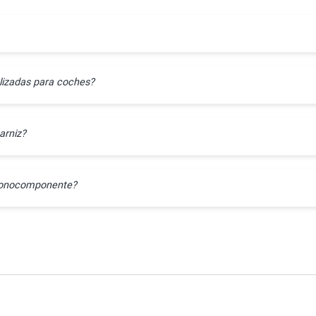
lizadas para coches?
arniz?
l monocomponente?