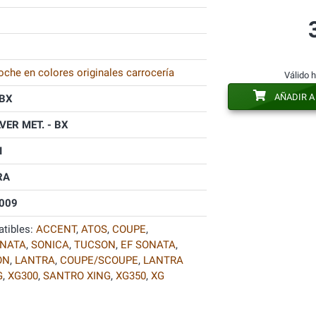
oche en colores originales carrocería
Válido 
AÑADIR A
BX
LVER MET. - BX
I
RA
009
tibles:
ACCENT
,
ATOS
,
COUPE
,
NATA
,
SONICA
,
TUCSON
,
EF SONATA
,
ON
,
LANTRA
,
COUPE/SCOUPE
,
LANTRA
G
,
XG300
,
SANTRO XING
,
XG350
,
XG