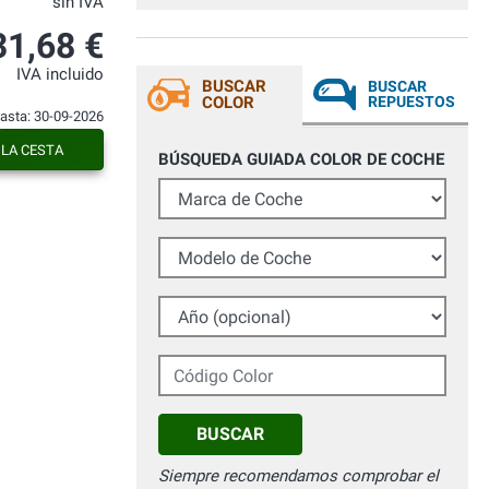
sin IVA
migliore che dal carrozziere con gli
strumenti appositi, consigliatissimo.
31,68 €
IVA incluido
BUSCAR
BUSCAR
COLOR
REPUESTOS
hasta: 30-09-2026
 LA CESTA
BÚSQUEDA GUIADA COLOR DE COCHE
Marca de Coche
Modelo de Coche
Año (opcional)
Código Color
BUSCAR
Siempre recomendamos comprobar el