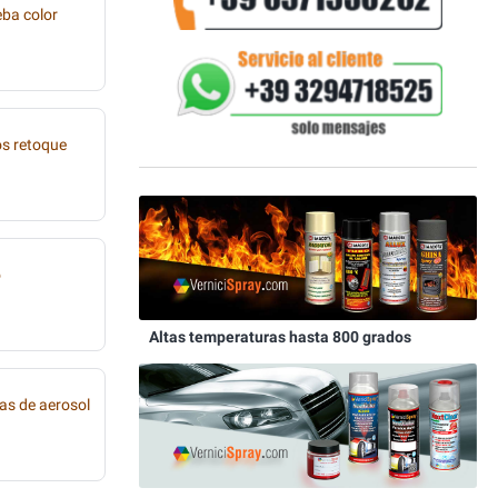
eba color
os retoque
o
Altas temperaturas hasta 800 grados
as de aerosol