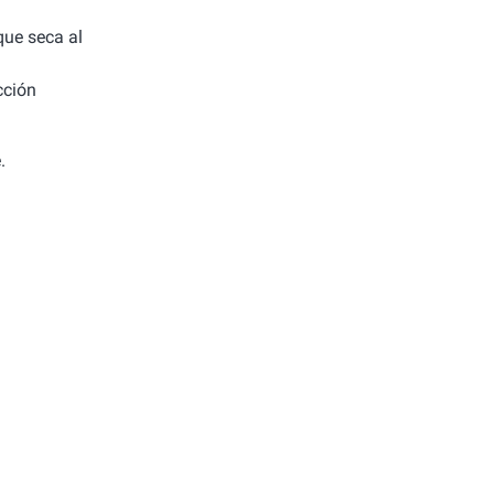
 que seca al
cción
.