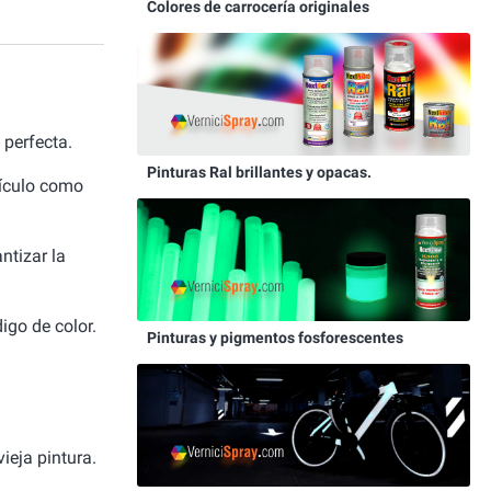
Colores de carrocería originales
perfecta.
Pinturas Ral brillantes y opacas.
hículo como
ntizar la
igo de color.
Pinturas y pigmentos fosforescentes
ieja pintura.