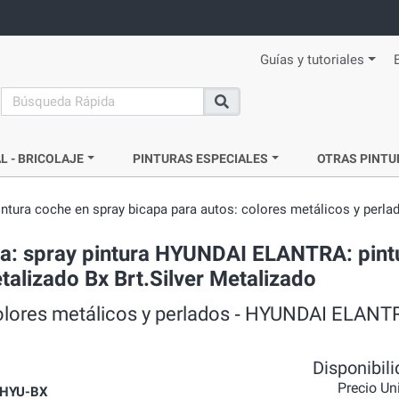
Guías y tutoriales
search
Buscar
L - BRICOLAJE
PINTURAS ESPECIALES
OTRAS PINTU
intura coche en spray bicapa para autos: colores metálicos y perla
da: spray pintura HYUNDAI ELANTRA: pint
talizado Bx Brt.Silver Metalizado
colores metálicos y perlados ‐ HYUNDAI ELANT
Disponibil
Precio Un
HYU-BX