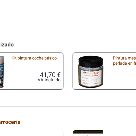
lizado
Kit pintura coche básico
Pintura met
perlada en 
41,70 €
IVA incluido
arrocería