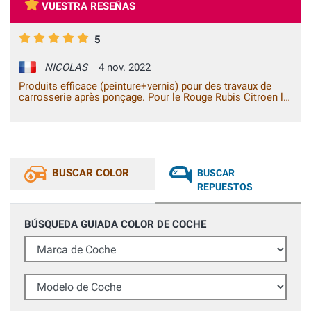
VUESTRA RESEÑAS
5
NICOLAS
4 nov. 2022
Produits efficace (peinture+vernis) pour des travaux de
carrosserie après ponçage. Pour le Rouge Rubis Citroen le
rendu est impeccable et assez facile à obtenir. Par contre
pour le bleu ardoise métallisé RENAULT sur MEGANE 4,
c'est un produit qui réagit différemment et dont le résultat
de netteté est plus difficile a obtenir.
BUSCAR COLOR
BUSCAR
REPUESTOS
BÚSQUEDA GUIADA COLOR DE COCHE
Marca de Coche
Modelo de Coche