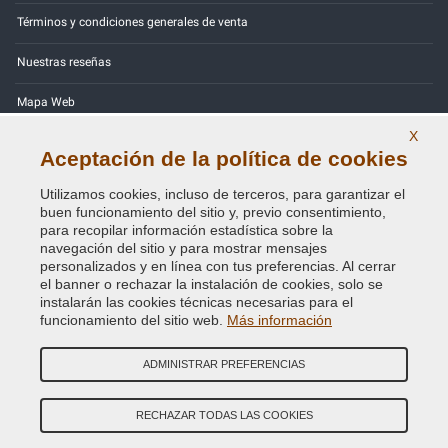
Términos y condiciones generales de venta
Nuestras reseñas
Mapa Web
X
Contactos
Aceptación de la política de cookies
Códigos de color
Utilizamos cookies, incluso de terceros, para garantizar el
buen funcionamiento del sitio y, previo consentimiento,
Política de Privacidad - RGPD
para recopilar información estadística sobre la
navegación del sitio y para mostrar mensajes
personalizados y en línea con tus preferencias. Al cerrar
el banner o rechazar la instalación de cookies, solo se
instalarán las cookies técnicas necesarias para el
Copyright © 2014 - 2026. All Rights Reserved.
funcionamiento del sitio web.
Más información
Visitantes En Línea: 371
ADMINISTRAR PREFERENCIAS
Credits:
E-COMIT
SÍguenos en nuestras redes sociales
RECHAZAR TODAS LAS COOKIES