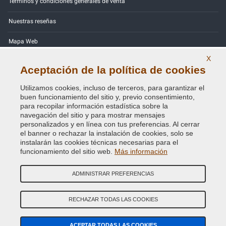
Términos y condiciones generales de venta
Nuestras reseñas
Mapa Web
X
Contactos
Aceptación de la política de cookies
Códigos de color
Utilizamos cookies, incluso de terceros, para garantizar el
buen funcionamiento del sitio y, previo consentimiento,
Política de Privacidad - RGPD
para recopilar información estadística sobre la
navegación del sitio y para mostrar mensajes
personalizados y en línea con tus preferencias. Al cerrar
el banner o rechazar la instalación de cookies, solo se
instalarán las cookies técnicas necesarias para el
Copyright © 2014 - 2026. All Rights Reserved.
funcionamiento del sitio web.
Más información
Visitantes En Línea: 458
ADMINISTRAR PREFERENCIAS
Credits:
E-COMIT
SÍguenos en nuestras redes sociales
RECHAZAR TODAS LAS COOKIES
ACEPTAR TODAS LAS COOKIES