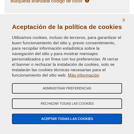
Búsqueda avanzada código de color
NO ENCUENTRAS TU CÓDIGO DE COLOR?
X
Aceptación de la política de cookies
BÚSQUEDA GUIADA PINTURA COCHE
Utilizamos cookies, incluso de terceros, para garantizar el
buen funcionamiento del sitio y, previo consentimiento,
para recopilar información estadística sobre la
navegación del sitio y para mostrar mensajes
¿TIENES ALGUNA DUDA? CONTACTA CON NUESTROS
personalizados y en línea con tus preferencias. Al cerrar
EXPERTOS
el banner o rechazar la instalación de cookies, solo se
instalarán las cookies técnicas necesarias para el
Llámanos a nuestros números de teléfono o escrÍbenos al
funcionamiento del sitio web.
Más información
whatsapp
ADMINISTRAR PREFERENCIAS
RECHAZAR TODAS LAS COOKIES
ACEPTAR TODAS LAS COOKIES