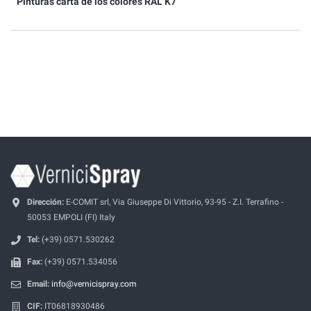
Pinturas carta de los colores RAL K7
Dirección:
E-COMIT srl, Via Giuseppe Di Vittorio, 93-95 - Z.I. Terrafino -
50053 EMPOLI (FI) Italy
Tel:
(+39) 0571.530262
Fax:
(+39) 0571.534056
Email:
info@vernicispray.com
CIF:
IT06818930486