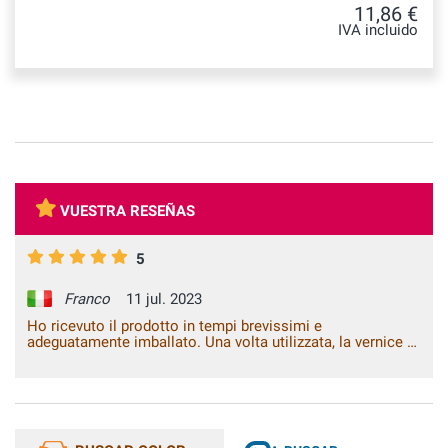
11,86 €
IVA incluido
VUESTRA RESEÑAS
5
Franco
11 jul. 2023
Ho ricevuto il prodotto in tempi brevissimi e
adeguatamente imballato. Una volta utilizzata, la vernice si
è rivelata pressoché identica a quella originale. Il lavoro ha
avuto un risultato davvero soddisfacente.