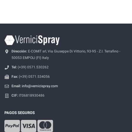
Dirección:
E-COMIT srl, Via Giuseppe Di Vittorio, 93-95 - Z.I. Terrafino -
50053 EMPOLI (FI) Italy
Tel:
(+39) 0571.530262
Fax:
(+39) 0571.534056
Email:
info@vernicispray.com
CIF:
IT06818930486
PAGOS SEGUROS