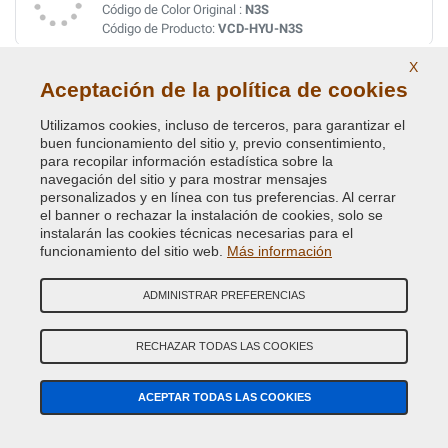
Código de Color Original :
N3S
Código de Producto:
VCD-HYU-N3S
X
SHIMMERING WHITE MET.
Aceptación de la política de cookies
Código de Color Original :
WJ
Utilizamos cookies, incluso de terceros, para garantizar el
Código de Producto:
VCD-HYU-WJ
buen funcionamiento del sitio y, previo consentimiento,
para recopilar información estadística sobre la
navegación del sitio y para mostrar mensajes
SILVER MET.
personalizados y en línea con tus preferencias. Al cerrar
Código de Color Original :
SM
el banner o rechazar la instalación de cookies, solo se
Código de Producto:
VCD-HYU-SM
instalarán las cookies técnicas necesarias para el
funcionamiento del sitio web.
Más información
SILVER MET.
ADMINISTRAR PREFERENCIAS
Código de Color Original :
T8T
Código de Producto:
VCD-HYU-T8T
RECHAZAR TODAS LAS COOKIES
SILVER MET. (P.URTI OF NW)
ACEPTAR TODAS LAS COOKIES
Código de Color Original :
NW
Código de Producto:
VCD-HYU-NW