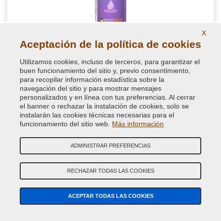
X
Aceptación de la política de cookies
NextBlend armonizador para tonos de retoque
automático
Utilizamos cookies, incluso de terceros, para garantizar el
buen funcionamiento del sitio y, previo consentimiento,
Disolvente armonizador en spray para tonos para
para recopilar información estadística sobre la
homogeneizar el repintado de las partes de la carrocería y pulir
navegación del sitio y para mostrar mensajes
perfectamente la superficie coloreada, imprescindible en el
personalizados y en línea con tus preferencias. Al cerrar
retoque del automóvill
el banner o rechazar la instalación de cookies, solo se
instalarán las cookies técnicas necesarias para el
funcionamiento del sitio web.
Más información
11,86 €
IVA incluido
ADMINISTRAR PREFERENCIAS
RECHAZAR TODAS LAS COOKIES
ACEPTAR TODAS LAS COOKIES