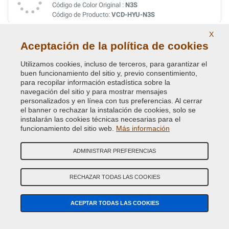
Código de Color Original :
N3S
Código de Producto:
VCD-HYU-N3S
X
SHIMMERING WHITE MET.
Aceptación de la política de cookies
Código de Color Original :
WJ
Utilizamos cookies, incluso de terceros, para garantizar el
Código de Producto:
VCD-HYU-WJ
buen funcionamiento del sitio y, previo consentimiento,
para recopilar información estadística sobre la
navegación del sitio y para mostrar mensajes
SILVER MET.
personalizados y en línea con tus preferencias. Al cerrar
Código de Color Original :
SM
el banner o rechazar la instalación de cookies, solo se
Código de Producto:
VCD-HYU-SM
instalarán las cookies técnicas necesarias para el
funcionamiento del sitio web.
Más información
SILVER MET.
ADMINISTRAR PREFERENCIAS
Código de Color Original :
T8T
Código de Producto:
VCD-HYU-T8T
RECHAZAR TODAS LAS COOKIES
SILVER MET. (P.URTI OF NW)
ACEPTAR TODAS LAS COOKIES
Código de Color Original :
NW
Código de Producto:
VCD-HYU-NW