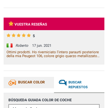
VUESTRA RESEÑAS
5
Roberto
17 jun. 2021
Ottimi prodotti. Ho riverniciato l'intero paraurti posteriore
della mia Peugeot 106, colore grigio quarzo metallizzato
EYC. Dopo aver applicato il fondo grigio e poi la base, ho
utilizzato il trasparente 2K, il risultato finale è stato
eccellente, nessuna differenza dal colore originale.
BUSCAR COLOR
BUSCAR
REPUESTOS
BÚSQUEDA GUIADA COLOR DE COCHE
Marca de Coche