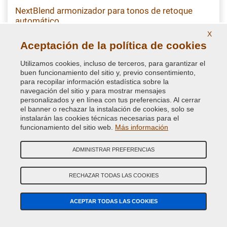
NextBlend armonizador para tonos de retoque
automático
X
Disolvente armonizador en spray para tonos para
Aceptación de la política de cookies
homogeneizar el repintado de las partes de la carrocería y pulir
perfectamente la superficie coloreada, imprescindible en el
Utilizamos cookies, incluso de terceros, para garantizar el
retoque del automóvill
buen funcionamiento del sitio y, previo consentimiento,
para recopilar información estadística sobre la
navegación del sitio y para mostrar mensajes
11,86 €
personalizados y en línea con tus preferencias. Al cerrar
IVA incluido
el banner o rechazar la instalación de cookies, solo se
instalarán las cookies técnicas necesarias para el
funcionamiento del sitio web.
Más información
ADMINISTRAR PREFERENCIAS
RECHAZAR TODAS LAS COOKIES
VUESTRA RESEÑAS
ACEPTAR TODAS LAS COOKIES
5