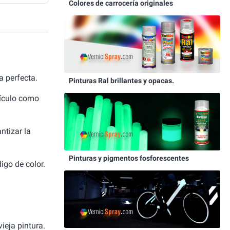
Colores de carrocería originales
 perfecta.
Pinturas Ral brillantes y opacas.
hículo como
ntizar la
Pinturas y pigmentos fosforescentes
igo de color.
ieja pintura.