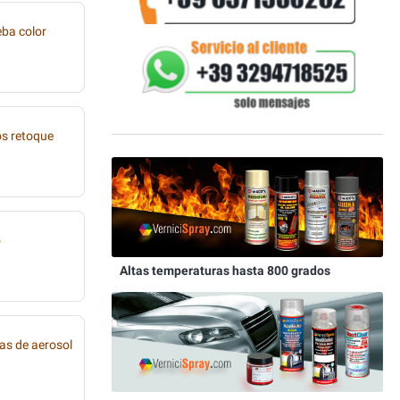
eba color
os retoque
o
Altas temperaturas hasta 800 grados
as de aerosol