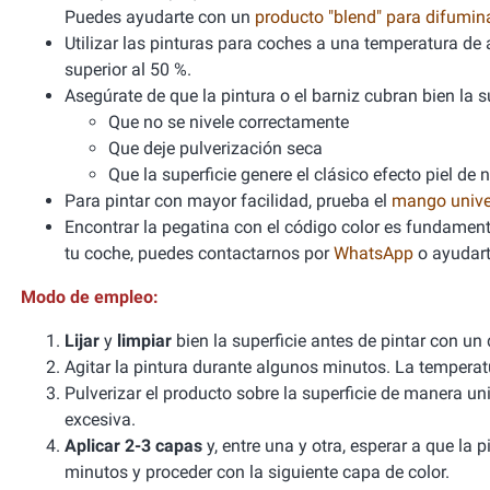
Puedes ayudarte con un
producto "blend" para difumi
Utilizar las pinturas para coches a una temperatura 
superior al 50 %.
Asegúrate de que la pintura o el barniz cubran bien la sup
Que no se nivele correctamente
Que deje pulverización seca
Que la superficie genere el clásico efecto piel de 
Para pintar con mayor facilidad, prueba el
mango unive
Encontrar la pegatina con el código color es fundamenta
tu coche, puedes contactarnos por
WhatsApp
o ayudart
Modo de empleo:
Lijar
y
limpiar
bien la superficie antes de pintar con un
Agitar la pintura durante algunos minutos. La tempera
Pulverizar el producto sobre la superficie de manera un
excesiva.
Aplicar 2-3 capas
y, entre una y otra, esperar a que la
minutos y proceder con la siguiente capa de color.