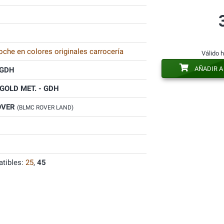
oche en colores originales carrocería
Válido 
AÑADIR A
GDH
GOLD MET. - GDH
OVER
(BLMC ROVER LAND)
tibles:
25
,
45