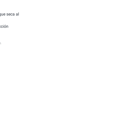
 que seca al
cción
.