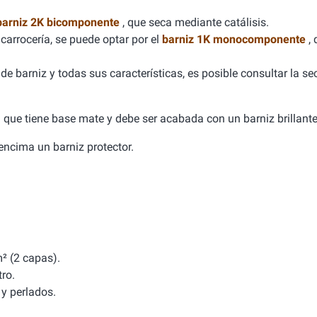
barniz 2K bicomponente
, que seca mediante catálisis.
carrocería, se puede optar por el
barniz 1K monocomponente
,
e barniz y todas sus características, es posible consultar la se
ca que tiene base mate y debe ser acabada con un barniz brillante
a encima un barniz protector.
² (2 capas).
tro.
y perlados.