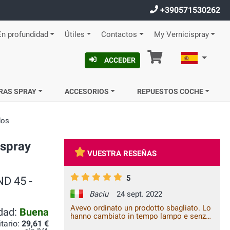
+390571530262
En profundidad
Útiles
Contactos
My Vernicispray
Cesta
Español
ACCEDER
RAS SPRAY
ACCESORIOS
REPUESTOS COCHE
dos
 spray
VUESTRA RESEÑAS
5
ND 45 ‐
Baciu
24 sept. 2022
Avevo ordinato un prodotto sbagliato. Lo
idad:
Buena
hanno cambiato in tempo lampo e senza
itario:
29,61 €
costi aggiuntivi. Piacere di fare affari con