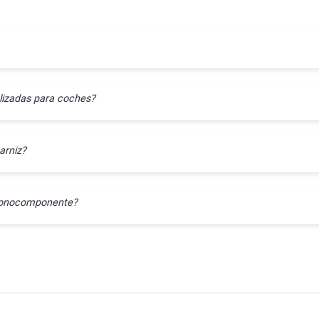
lizadas para coches?
arniz?
l monocomponente?