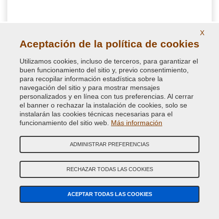
X
11,50 €
Aceptación de la política de cookies
IVA incluido
Utilizamos cookies, incluso de terceros, para garantizar el
buen funcionamiento del sitio y, previo consentimiento,
para recopilar información estadística sobre la
navegación del sitio y para mostrar mensajes
personalizados y en línea con tus preferencias. Al cerrar
el banner o rechazar la instalación de cookies, solo se
instalarán las cookies técnicas necesarias para el
funcionamiento del sitio web.
Más información
ADMINISTRAR PREFERENCIAS
RECHAZAR TODAS LAS COOKIES
ACEPTAR TODAS LAS COOKIES
Masilla de Poliéster bicomponente en pasta para
Metales, Fibra de vidrio, Aluminio