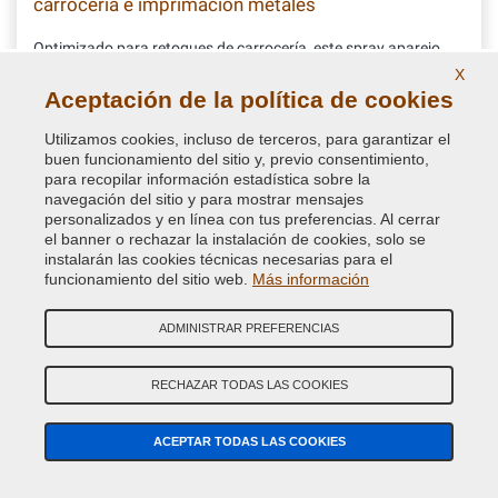
carrocería e imprimación metales
Optimizado para retoques de carrocería, este spray aparejo
garantiza alta estabilidad y nivelación de superficie,
X
asegurando un resultado estético uniforme. Excelente
Aceptación de la política de cookies
imprimación en metales. Disponible en muchos colores RAL
para mejor cubrición
Utilizamos cookies, incluso de terceros, para garantizar el
buen funcionamiento del sitio y, previo consentimiento,
14,16 €
para recopilar información estadística sobre la
IVA incluido
navegación del sitio y para mostrar mensajes
personalizados y en línea con tus preferencias. Al cerrar
el banner o rechazar la instalación de cookies, solo se
instalarán las cookies técnicas necesarias para el
funcionamiento del sitio web.
Más información
ADMINISTRAR PREFERENCIAS
RECHAZAR TODAS LAS COOKIES
ACEPTAR TODAS LAS COOKIES