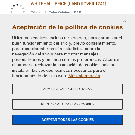
WHITEHALL BEIGE (LAND ROVER 1241)
Código de Color Original :
SAR
Código de Producto:
VC-BLVC-SAR
X
Aceptación de la política de cookies
YUKON GREEN (LAND ROVER 1240)
Utilizamos cookies, incluso de terceros, para garantizar el
buen funcionamiento del sitio y, previo consentimiento,
Código de Color Original :
LQS
para recopilar información estadística sobre la
Código de Producto:
VC-BLVC-LQS
navegación del sitio y para mostrar mensajes
personalizados y en línea con tus preferencias. Al cerrar
el banner o rechazar la instalación de cookies, solo se
instalarán las cookies técnicas necesarias para el
funcionamiento del sitio web.
Más información
Productos Relacionados
ADMINISTRAR PREFERENCIAS
RECHAZAR TODAS LAS COOKIES
ACEPTAR TODAS LAS COOKIES