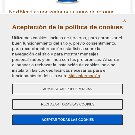
NextBlend armonizador para tonos de retoque
automático
X
Aceptación de la política de cookies
Disolvente armonizador en spray para tonos para
homogeneizar el repintado de las partes de la carrocería y pulir
Utilizamos cookies, incluso de terceros, para garantizar el
perfectamente la superficie coloreada, imprescindible en el
buen funcionamiento del sitio y, previo consentimiento,
retoque del automóvill
para recopilar información estadística sobre la
navegación del sitio y para mostrar mensajes
personalizados y en línea con tus preferencias. Al cerrar
11,86 €
el banner o rechazar la instalación de cookies, solo se
IVA incluido
instalarán las cookies técnicas necesarias para el
funcionamiento del sitio web.
Más información
ADMINISTRAR PREFERENCIAS
RECHAZAR TODAS LAS COOKIES
Comentarios
ACEPTAR TODAS LAS COOKIES
Los comentarios de quienes han comprado este producto