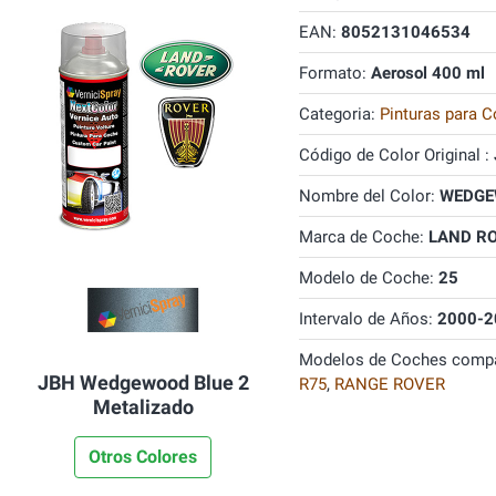
EAN:
8052131046534
Formato:
Aerosol 400 ml
Categoria:
Pinturas para C
Código de Color Original :
Nombre del Color:
WEDGEW
Marca de Coche:
LAND R
Modelo de Coche:
25
Intervalo de Años:
2000-2
Modelos de Coches compa
JBH Wedgewood Blue 2
R75
,
RANGE ROVER
Metalizado
Otros Colores