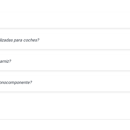
lizadas para coches?
arniz?
l monocomponente?