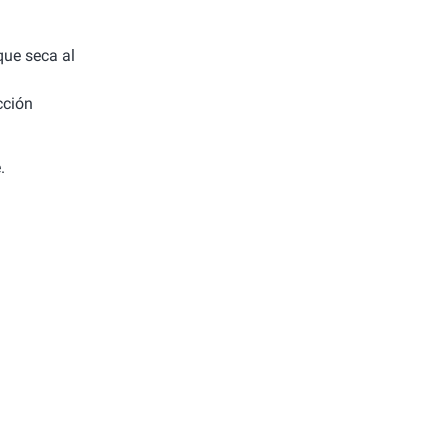
 que seca al
cción
.