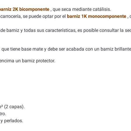
barniz 2K bicomponente
, que seca mediante catálisis.
carrocería, se puede optar por el
barniz 1K monocomponente
,
e barniz y todas sus características, es posible consultar la se
ca que tiene base mate y debe ser acabada con un barniz brillante
a encima un barniz protector.
² (2 capas).
tro.
y perlados.