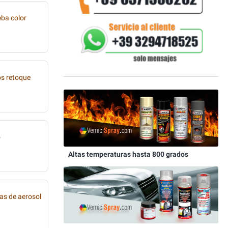
eba color
os retoque
o
Altas temperaturas hasta 800 grados
as de aerosol