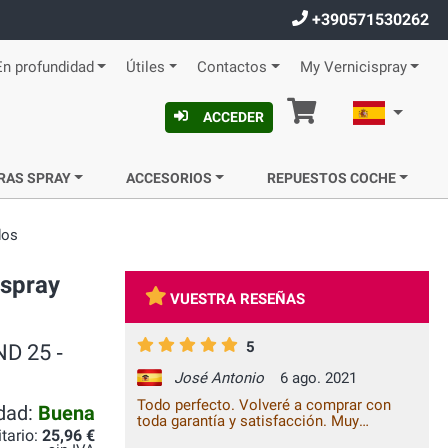
+390571530262
En profundidad
Útiles
Contactos
My Vernicispray
Cesta
Español
ACCEDER
RAS SPRAY
ACCESORIOS
REPUESTOS COCHE
dos
 spray
VUESTRA RESEÑAS
5
ND 25 ‐
José Antonio
6 ago. 2021
Todo perfecto. Volveré a comprar con
idad:
Buena
toda garantía y satisfacción. Muy
itario:
25,96 €
recomendable.