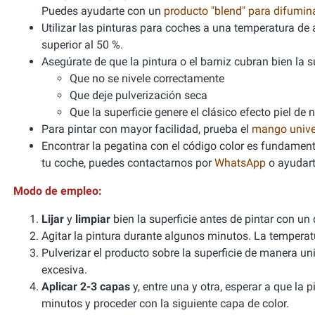
Puedes ayudarte con un
producto "blend" para difumi
Utilizar las pinturas para coches a una temperatura 
superior al 50 %.
Asegúrate de que la pintura o el barniz cubran bien la sup
Que no se nivele correctamente
Que deje pulverización seca
Que la superficie genere el clásico efecto piel de 
Para pintar con mayor facilidad, prueba el
mango unive
Encontrar la pegatina con el código color es fundamenta
tu coche, puedes contactarnos por
WhatsApp
o ayudart
Modo de empleo:
Lijar
y
limpiar
bien la superficie antes de pintar con un
Agitar la pintura durante algunos minutos. La tempera
Pulverizar el producto sobre la superficie de manera un
excesiva.
Aplicar 2-3 capas
y, entre una y otra, esperar a que la
minutos y proceder con la siguiente capa de color.