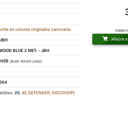
oche en colores originales carrocería
Válido 
AÑADIR A
JBH
OOD BLUE 2 MET. - JBH
OVER
(BLMC ROVER LAND)
004
tibles:
25
,
45
,
DEFENDER
,
DISCOVERY
,