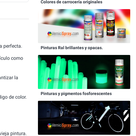
Colores de carrocería originales
 perfecta.
Pinturas Ral brillantes y opacas.
hículo como
ntizar la
Pinturas y pigmentos fosforescentes
igo de color.
ieja pintura.