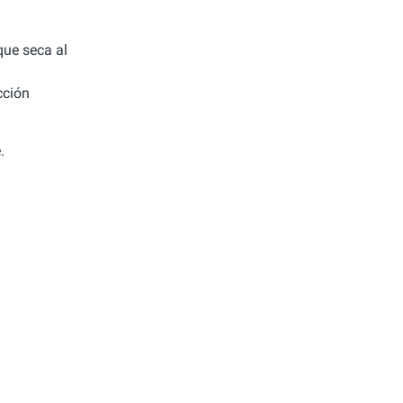
 que seca al
cción
.