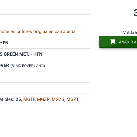
oche en colores originales carrocería
Válido 
AÑADIR A
HFN
 GREEN MET. - HFN
OVER
(BLMC ROVER LAND)
tibles:
25
,
MGTF
,
MGZR
,
MGZS
,
MGZT