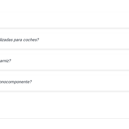
lizadas para coches?
arniz?
l monocomponente?