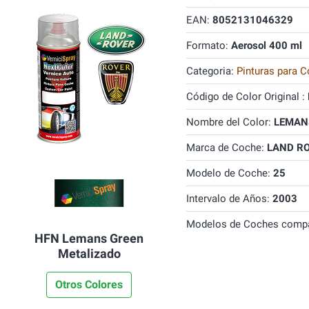
EAN:
8052131046329
Formato:
Aerosol 400 ml
Categoria:
Pinturas para C
Código de Color Original :
Nombre del Color:
LEMANS
Marca de Coche:
LAND R
Modelo de Coche:
25
Intervalo de Años:
2003
Modelos de Coches compa
HFN Lemans Green
Metalizado
Otros Colores