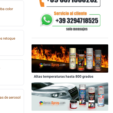
eba color
os retoque
o
Altas temperaturas hasta 800 grados
as de aerosol