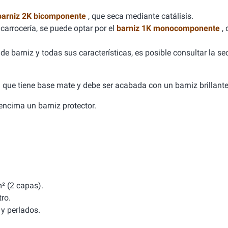
barniz 2K bicomponente
, que seca mediante catálisis.
carrocería, se puede optar por el
barniz 1K monocomponente
,
e barniz y todas sus características, es posible consultar la se
ca que tiene base mate y debe ser acabada con un barniz brillante
a encima un barniz protector.
² (2 capas).
tro.
y perlados.