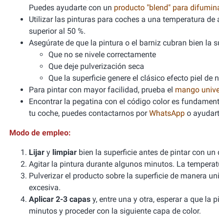
Puedes ayudarte con un
producto "blend" para difumi
Utilizar las pinturas para coches a una temperatura 
superior al 50 %.
Asegúrate de que la pintura o el barniz cubran bien la sup
Que no se nivele correctamente
Que deje pulverización seca
Que la superficie genere el clásico efecto piel de 
Para pintar con mayor facilidad, prueba el
mango unive
Encontrar la pegatina con el código color es fundamenta
tu coche, puedes contactarnos por
WhatsApp
o ayudart
Modo de empleo:
Lijar
y
limpiar
bien la superficie antes de pintar con un
Agitar la pintura durante algunos minutos. La tempera
Pulverizar el producto sobre la superficie de manera un
excesiva.
Aplicar 2-3 capas
y, entre una y otra, esperar a que la
minutos y proceder con la siguiente capa de color.