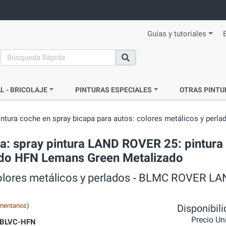
Guías y tutoriales
search
Buscar
L - BRICOLAJE
PINTURAS ESPECIALES
OTRAS PINTU
intura coche en spray bicapa para autos: colores metálicos y perla
a: spray pintura LAND ROVER 25: pintura
zado HFN Lemans Green Metalizado
colores metálicos y perlados ‐ BLMC ROVER LA
mentarios
)
Disponibil
Precio Un
BLVC-HFN