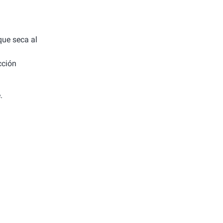
 que seca al
cción
.