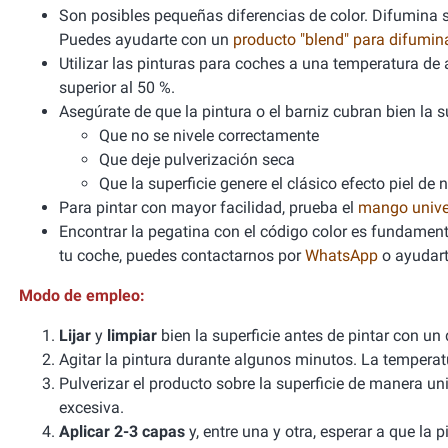
Son posibles pequeñas diferencias de color. Difumina si
Puedes ayudarte con un
producto "blend" para difumi
Utilizar las pinturas para coches a una temperatura 
superior al 50 %.
Asegúrate de que la pintura o el barniz cubran bien la sup
Que no se nivele correctamente
Que deje pulverización seca
Que la superficie genere el clásico efecto piel de 
Para pintar con mayor facilidad, prueba el
mango unive
Encontrar la pegatina con el código color es fundamenta
tu coche, puedes contactarnos por
WhatsApp
o ayudart
Modo de empleo:
Lijar
y
limpiar
bien la superficie antes de pintar con un
Agitar la pintura durante algunos minutos. La tempera
Pulverizar el producto sobre la superficie de manera un
excesiva.
Aplicar 2-3 capas
y, entre una y otra, esperar a que la