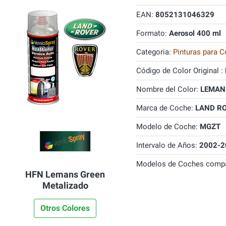
EAN:
8052131046329
Formato:
Aerosol 400 ml
Categoria:
Pinturas para C
Código de Color Original :
Nombre del Color:
LEMANS
Marca de Coche:
LAND R
Modelo de Coche:
MGZT
Intervalo de Años:
2002-2
Modelos de Coches compa
HFN Lemans Green
Metalizado
Otros Colores