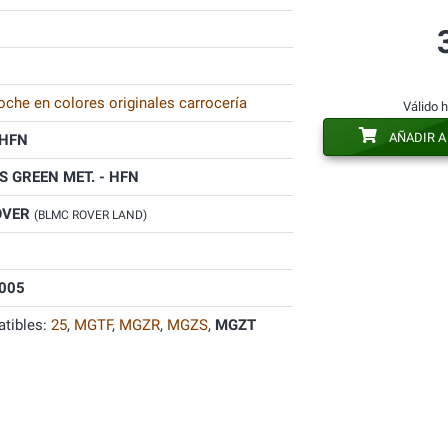
oche en colores originales carrocería
Válido 
AÑADIR A
HFN
 GREEN MET. - HFN
OVER
(BLMC ROVER LAND)
005
tibles:
25
,
MGTF
,
MGZR
,
MGZS
,
MGZT