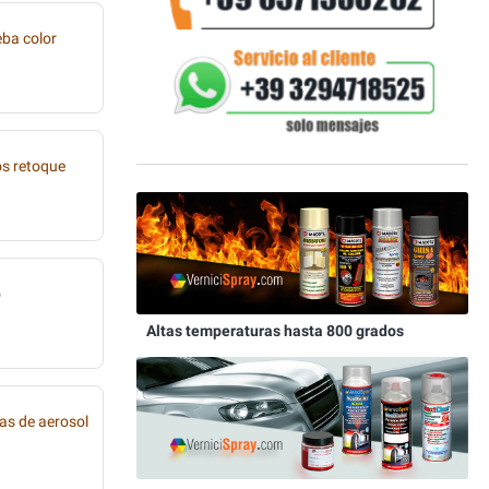
eba color
os retoque
o
Altas temperaturas hasta 800 grados
as de aerosol