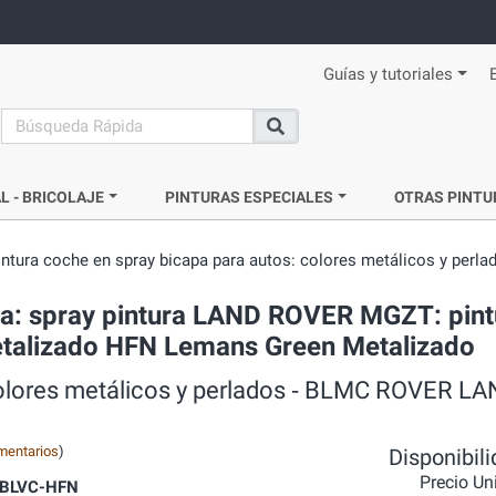
Guías y tutoriales
search
Buscar
L - BRICOLAJE
PINTURAS ESPECIALES
OTRAS PINTU
intura coche en spray bicapa para autos: colores metálicos y perla
da: spray pintura LAND ROVER MGZT: pint
metalizado HFN Lemans Green Metalizado
 colores metálicos y perlados ‐ BLMC ROVER 
mentarios
)
Disponibil
Precio Un
BLVC-HFN