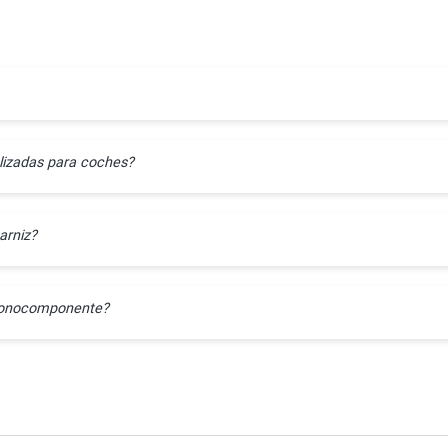
lizadas para coches?
arniz?
l monocomponente?