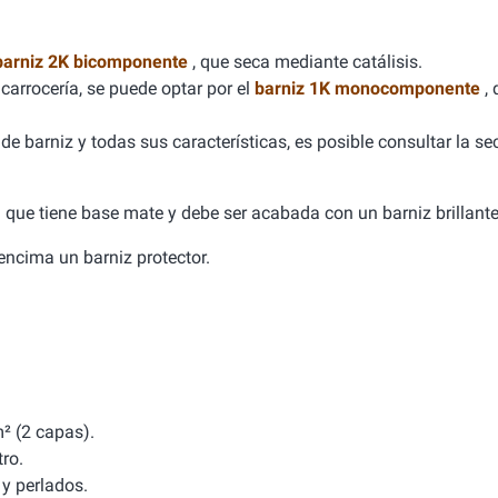
barniz 2K bicomponente
, que seca mediante catálisis.
carrocería, se puede optar por el
barniz 1K monocomponente
,
e barniz y todas sus características, es posible consultar la se
ca que tiene base mate y debe ser acabada con un barniz brillante
a encima un barniz protector.
² (2 capas).
tro.
y perlados.