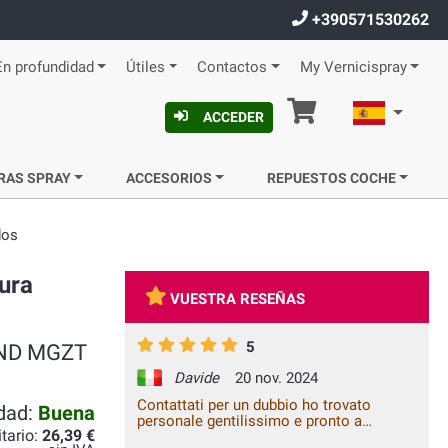
+390571530262
En profundidad
Útiles
Contactos
My Vernicispray
Cesta
Español
ACCEDER
RAS SPRAY
ACCESORIOS
REPUESTOS COCHE
dos
ura
VUESTRA RESEÑAS
5
LAND MGZT
Davide
20 nov. 2024
Contattati per un dubbio ho trovato
idad:
Buena
personale gentilissimo e pronto a
itario:
26,39 €
modificare l'ordine in base alle mie