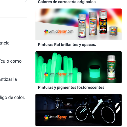
Colores de carrocería originales
encia
Pinturas Ral brillantes y opacas.
hículo como
ntizar la
Pinturas y pigmentos fosforescentes
igo de color.