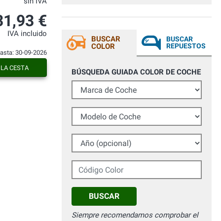
sin IVA
richieste , fantastici ! Non andate oltre ,
questo è il posto perfetto per fare
31,93 €
acquisti. Grazie di cuore Davide
IVA incluido
BUSCAR
BUSCAR
COLOR
REPUESTOS
hasta: 30-09-2026
 LA CESTA
BÚSQUEDA GUIADA COLOR DE COCHE
Marca de Coche
Modelo de Coche
Año (opcional)
Código Color
BUSCAR
Siempre recomendamos comprobar el